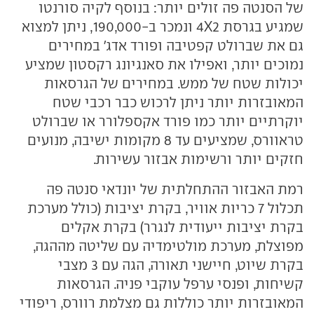
של הסנטה פה זולים יותר: בנוסף לקיה סורנטו
שמגיע בגרסת 2
X
4 ונמכר ב-190,000, ניתן למצוא
גם את שברולט קפטיבה ופורד אדג' במחירים
נמוכים יותר, ואפילו את סאנגיונג רקסטון שמציע
יכולות שטח של ממש. במחירים של הגרסאות
המאובזרות יותר ניתן לרכוש כבר רכבי שטח
יוקרתיים יותר כמו פורד אקספלורר או שברולט
טראוורס, שמציעים עד 8 מקומות ישיבה, מנועים
חזקים יותר ורשימות אבזור עשירות.
רמת האבזור ההתחלתית של יונדאי סנטה פה
תכלול 7 כריות אוויר, בקרת יציבות (כולל מערכת
בקרת יציבות ייעודית לנגרר) בקרת אקלים
מפוצלת, מערכת מולטימדיה עם שליטה מההגה,
בקרת שיוט, חיישני תאורה, הגה עם 3 מצבי
קשיחות, ופנסי ערפל עוקבי פניה. הגרסאות
המאובזרות יותר כוללות גם מצלמת רוורס, ריפודי