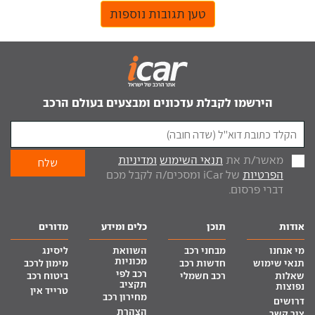
טען תגובות נוספות
הירשמו לקבלת עדכונים ומבצעים בעולם הרכב
מאשר/ת את
תנאי השימוש
ומדיניות
הפרטיות
של iCar ומסכים/ה לקבל מכם
דברי פרסום.
אודות
תוכן
כלים ומידע
מדורים
מי אנחנו
מבחני רכב
השוואת
ליסינג
מכוניות
תנאי שימוש
חדשות רכב
מימון לרכב
רכב לפי
שאלות
רכב חשמלי
ביטוח רכב
תקציב
נפוצות
טרייד אין
מחירון רכב
דרושים
הצהרת
צור קשר