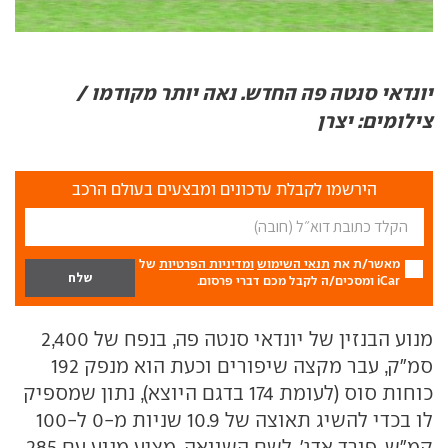
יונדאי סנטה פה החדש. נאה יותר מקודמו /
צילומים: יצרן
הירשמו לקבלת עדכונים ומבצעים בעולם הרכב
מאשר/ת את
תנאי השימוש
ומדיניות הפרטיות
של
iCar ומסכים/ה לקבל מכם דברי פרסום.
מנוע הבנזין של יונדאי סנטה פה, בנפח של 2,400
סמ"ק, עבר מקצה שיפורים וכעת הוא מנפק 192
כוחות סוס (לעומת 174 בדגם היוצא), נתון שמספיק
לו בכדי להשיג תאוצה של 10.9 שניות מ-0 ל-100
קמ"ש. פורד אדג', לשם השוואה, מציע מנוע עם 285