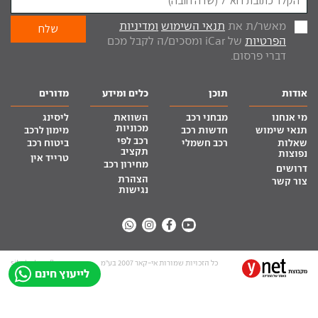
מאשר/ת את
תנאי השימוש
ומדיניות
הפרטיות
של iCar ומסכים/ה לקבל מכם
דברי פרסום.
אודות
תוכן
כלים ומידע
מדורים
מי אנחנו
מבחני רכב
השוואת
ליסינג
מכוניות
תנאי שימוש
חדשות רכב
מימון לרכב
רכב לפי
שאלות
רכב חשמלי
ביטוח רכב
תקציב
נפוצות
טרייד אין
מחירון רכב
דרושים
הצהרת
צור קשר
נגישות
כל הזכויות שמורות אי-קאר 2007 בע”מ
site by tq.soft
לייעוץ חינם