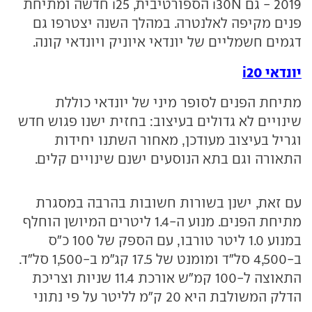
2019 - גם i30N הספורטיבית, i25 חדשה ומתיחת
פנים מקיפה לאלנטרה. במהלך השנה יצטרפו גם
דגמים חשמליים של יונדאי איוניק ויונדאי קונה.
יונדאי i20
מתיחת הפנים לסופר מיני של יונדאי כוללת
שינויים לא גדולים בעיצוב: בחזית ישנו פגוש חדש
וגריל בעיצוב מעודכן, מאחור השתנו יחידות
התאורה וגם בתא הנוסעים ישנם שינויים קלים.
עם זאת, ישנן בשורות חשובות בהרבה במסגרת
מתיחת הפנים. מנוע ה-1.4 ליטרים המיושן הוחלף
במנוע 1.0 ליטר טורבו, עם הספק של 100 כ"ס
ב-4,500 סל"ד ומומנט של 17.5 קג"מ ב-1,500 סל"ד.
התאוצה ל-100 קמ"ש אורכת 11.4 שניות וצריכת
הדלק המשולבת היא 20 ק"מ לליטר על פי נתוני