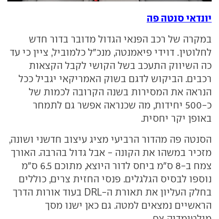
יונדאי סנטה פה
במקרה של רכב הפנאי הגדול מדובר בדור חדש
לחלוטין. דוידי פיאמנטה, מנכ"ל כלמוביל, ציין כי עד
כה השיווק התעכב בשל הקושי לקבל הקצאות
רכבים. הביקוש לדגם בשוק האמריקאי יגביל ככל
הנראה את המסירות בשנה הקרובה לכמות של
כ-500 יחידות, מה שכנראה אפשר גם לתמחר
באופן יקר יחסית.
הסנטה פה מהדור הרביעי מציג עיצוב חדשני ושונה,
מזכיר במשהו את הקונה - אבל גדול בהרבה. האורך
צמח ב-8 ס"מ ביחס לדור היוצא, מתוכם 6.5 ס"מ
נוספו לבסיס הגלגלים. פנסי החזית צרים, כוללים
בחלק העליון את תאורת ה-DRL בעוד אורות הדרך
הראשיים נמצאים למטה. גם כאן ישנו מסך
מולטימדיה צף.