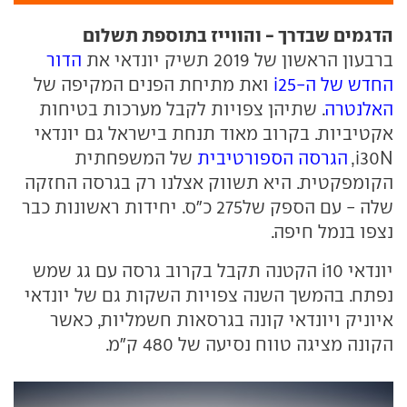
הדגמים שבדרך - והווייז בתוספת תשלום
ברבעון הראשון של 2019 תשיק יונדאי את
הדור
החדש של ה-i25
ואת מתיחת הפנים המקיפה של
האלנטרה
. שתיהן צפויות לקבל מערכות בטיחות
אקטיביות. בקרוב מאוד תנחת בישראל גם יונדאי
i30N,
הגרסה הספורטיבית
של המשפחתית
הקומפקטית. היא תשווק אצלנו רק בגרסה החזקה
שלה - עם הספק של275 כ"ס. יחידות ראשונות כבר
נצפו בנמל חיפה.
יונדאי i10 הקטנה תקבל בקרוב גרסה עם גג שמש
נפתח. בהמשך השנה צפויות השקות גם של יונדאי
איוניק ויונדאי קונה בגרסאות חשמליות, כאשר
הקונה מציגה טווח נסיעה של 480 ק"מ.