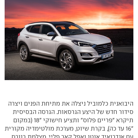
היבואנית כלמוביל ניצלה את מתיחת הפנים ויצרה
סידור חדש של היצע הגרסאות. הגרסה הבסיסית
תיקרא "פריים פלוס" ותציע חישוקי "18 (במקום
"16 עד כה), בקרת שיוט, מערכת מולטימדיה מקורית
עם אנדרואיד אוטו ואפל קאר פליי, מצלמת רוורס,