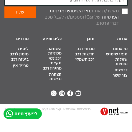
מאשר/ת את
תנאי השימוש
ומדיניות
הפרטיות
של iCar ומסכים/ה לקבל מכם
דברי פרסום.
אודות
תוכן
כלים ומידע
מדורים
מי אנחנו
מבחני רכב
השוואת
ליסינג
מכוניות
תנאי שימוש
חדשות רכב
מימון לרכב
רכב לפי
שאלות
רכב חשמלי
ביטוח רכב
תקציב
נפוצות
טרייד אין
מחירון רכב
דרושים
הצהרת
צור קשר
נגישות
כל הזכויות שמורות אי-קאר 2007 בע”מ
site by tq.soft
לייעוץ חינם