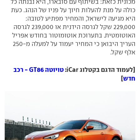
מכונית כזאת: בשיתוף עם סובארו, היא נבנתה כל
כולה על מנת להעלות חיוך על פניו של הנהג. כעת
היא מגיעה לישראל, והמחיר מפתיע לטובה:
229,000 שקל לגרסה הידנית או 239,000 לגרסה
האוטומטית. בתערוכת אוטומוטור בחודש אפריל
העריך היבואן כי המחיר יעמוד על למעלה מ-250
אלף שקל.
[לעמוד הדגם בקטלוג iCar:
טויוטה GT86 - רכב
חדש
]