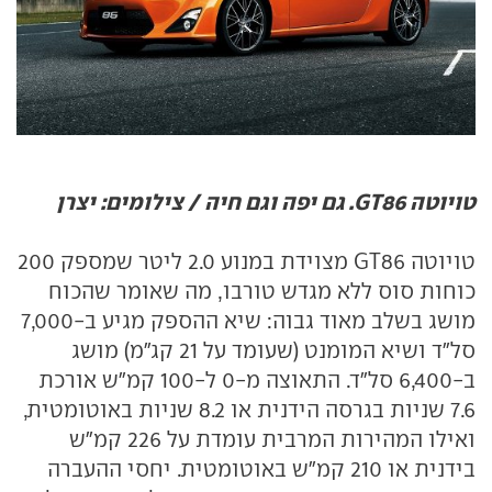
טויוטה GT86. גם יפה וגם חיה / צילומים: יצרן
טויוטה GT86 מצוידת במנוע 2.0 ליטר שמספק 200
כוחות סוס ללא מגדש טורבו, מה שאומר שהכוח
מושג בשלב מאוד גבוה: שיא ההספק מגיע ב-7,000
סל"ד ושיא המומנט (שעומד על 21 קג"מ) מושג
ב-6,400 סל"ד. התאוצה מ-0 ל-100 קמ"ש אורכת
7.6 שניות בגרסה הידנית או 8.2 שניות באוטומטית,
ואילו המהירות המרבית עומדת על 226 קמ"ש
בידנית או 210 קמ"ש באוטומטית. יחסי ההעברה