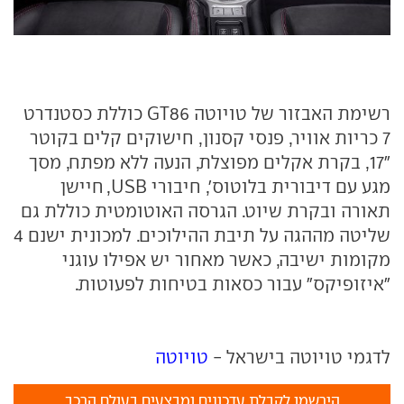
רשימת האבזור של טויוטה GT86 כוללת כסטנדרט
7 כריות אוויר, פנסי קסנון, חישוקים קלים בקוטר
"17, בקרת אקלים מפוצלת, הנעה ללא מפתח, מסך
מגע עם דיבורית בלוטוס', חיבורי USB, חיישן
תאורה ובקרת שיוט. הגרסה האוטומטית כוללת גם
שליטה מההגה על תיבת ההילוכים. למכונית ישנם 4
מקומות ישיבה, כאשר מאחור יש אפילו עוגני
"איזופיקס" עבור כסאות בטיחות לפעוטות.
לדגמי טויוטה בישראל -
טויוטה
הירשמו לקבלת עדכונים ומבצעים בעולם הרכב