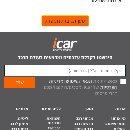
א, 02-08-2012
טען תגובות נוספות
הירשמו לקבלת עדכונים ומבצעים בעולם הרכב
מאשר/ת את
תנאי השימוש
ומדיניות
הפרטיות
של iCar ומסכים/ה לקבל מכם
דברי פרסום.
אודות
תוכן
כלים ומידע
מדורים
מי אנחנו
מבחני רכב
השוואת
ליסינג
מכוניות
תנאי שימוש
חדשות רכב
מימון לרכב
רכב לפי
שאלות
רכב חשמלי
ביטוח רכב