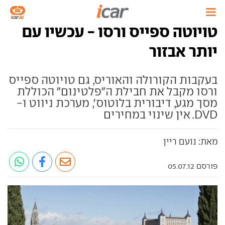
טויוטה ספייס ורסו - עכשיו עם
יותר אבזור
בעקבות הקורולה והאוריס, גם טויוטה ספייס
ורסו מקבל את חבילת ה"פלטינום" הכוללת
מסך מגע, דיבורית בלוטוס', מערכת ניווט ו-
DVD. אין שינוי במחירים
מאת: נועם ריין
פורסם 05.07.12