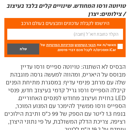
טויוטה ורסו המחודש. שינויים קלים בלבד בעיצוב
/ צילומים: יצרן
הירשמו לקבלת עדכונים ומבצעים בעולם הרכב
מאשר/ת את
תנאי השימוש
ומדיניות הפרטיות
של
iCar ומסכים/ה לקבל מכם דברי פרסום.
הבסיס לא השתנה: טויוטה ספייס ורסו עדיין
מבוסס על היאריס, ומהווה למעשה גרסה מוגבהת
שלה עם מרחב פנימי עדיף. במסגרת מתיחת הפנים
קיבלה הספייס ורסו גריל קדמי בעיצוב חדש, פנסי
LED בחזית ועיצוב מחודש לפנסים האחוריים.
הספייס ורסו ממשיך להימכר עם המנוע המוכר,
בנפח 1.3 ליטר עם הספק של 99 כ"ס ותיבת הילוכים
רציפה. צריכת הדלק המשולבת, על פי נתוני היצרן,
עומדת על 19.2 ק"מ לליטר.