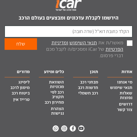
הירשמו לקבלת עדכונים ומבצעים בעולם הרכב
מאשר/ת את
תנאי השימוש
ומדיניות
הפרטיות
של iCar ומסכים/ה לקבל מכם
דברי פרסום.
אודות
תוכן
כלים ומידע
מדורים
מי אנחנו
מבחני רכב
השוואת
ליסינג
מכוניות
תנאי שימוש
חדשות רכב
מימון לרכב
רכב לפי
שאלות
רכב חשמלי
ביטוח רכב
תקציב
נפוצות
טרייד אין
מחירון רכב
דרושים
הצהרת
צור קשר
נגישות