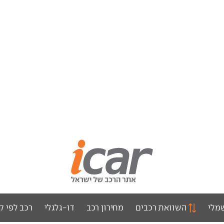
מלי
השוואת רכבים
מחירון רכב
דו-גלגלי
רכב לפי ק