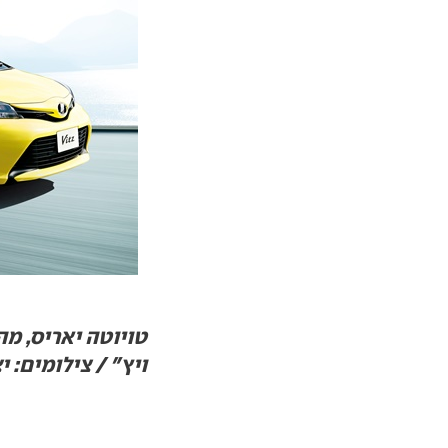
ויץ" / צילומים: י