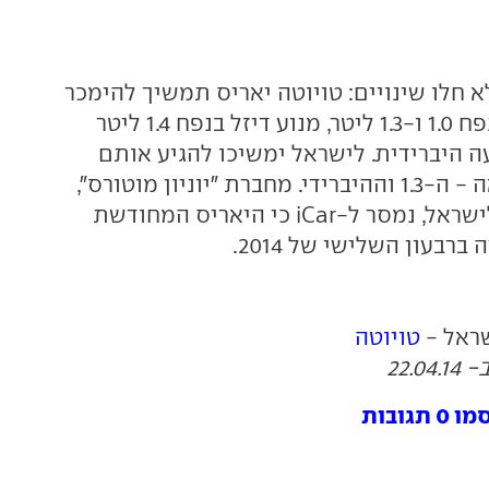
 חלו שינויים: טויוטה יאריס תמשיך להימכר
עם מנועי בנזין בנפח 1.0 ו-1.3 ליטר, מנוע דיזל בנפח 1.4 ליטר
ה היברידית. לישראל ימשיכו להגיע אותם
מנועים ככל הנראה - ה-1.3 וההיברידי. מחברת "יוניון מוטורס",
יבואנית טויוטה לישראל, נמסר ל-iCar כי היאריס המחודשת
רבעון השלישי של 2014.
שראל -
טויוטה
22.
ובות