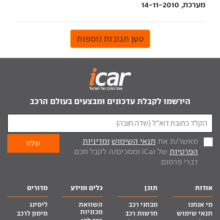
מערכת, 14-11-2010
טען תגובות נוספות
הירשמו לקבלת עדכונים ומבצעים בעולם הרכב
מאשר/ת את
תנאי השימוש
ומדיניות
הפרטיות
של iCar ומסכים/ה לקבל מכם
דברי פרסום.
אודות
תוכן
כלים ומידע
מדורים
מי אנחנו
מבחני רכב
השוואת
ליסינג
מכוניות
תנאי שימוש
חדשות רכב
מימון לרכב