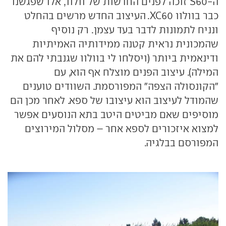
ה-S60
זוכה לפנים החדשות של וולוו, אלו שפגשנו
כבר בוולוו XC60. העיצוב החדש מרשים בהחלט
ונניח לתמונות לדבר בעד עצמן. רק נוסיף
שהמכונית נראית קטנה ממידותיה האמיתיות
ודינאמית ביותר (ויסלחו לי בוולוו שגנבתי להם את
המילה). עיצוב הפנים מוצלח אף הוא, עם
"הקונסולה הצפה" המפורסמת. השוודים טוענים
שהמודל לעיצוב הוא עיצובו של ספא. לאחר מכן הם
מוסיפים שאם מביטים היטב בתא הנוסעים אפשר
למצוא איזכורים לספא אחר – מסלול המירוצים
המפורסם בבלגיה.