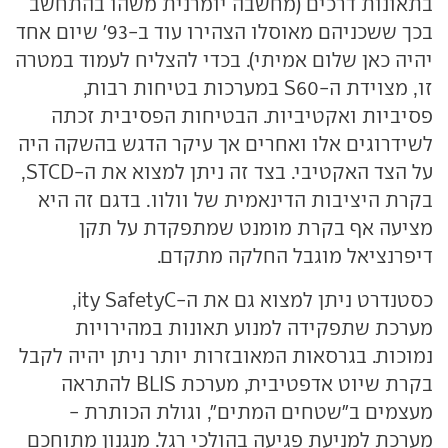
בתאונות דרכים (מחשבה יומרנית משהו בהתחשב
בכך ששכניהם מאוסלו הצהירו עוד ב-93' שיום אחד
יהיה כאן שלום אמיתי). בכדי להצליח לעמוד במטרה
זו, מצוידת ה-S60
במערכות בטיחות רבות,
פסיביות ואקטיביות. הבטיחות הפסיבית זכתה
לשידרוגים אלו ואחרים אך עיקר הדגש בהשקה היה
על הצד האקטיבי. בצד זה ניתן למצוא את ה-
D
STC
,
בקרת היציבות הדינאמית של וולוו. בדגם זה היא
מציעה אף בקרת מומנט שמתפקדת על תקן
דיפרנציאל מוגבל החלקה מתקדם.
כסטנדרט ניתן למצוא גם את ה-
C
ity Safety
,
מערכת שתפקידה למנוע תאונות במהירויות
נמוכות. בגרסאות המאובזרות יותר ניתן יהיה לקבל
בקרת שיוט אדפטיבית, מערכת
BLIS
להתראה
מעצמים ב"שטחים המתים", וגולת הכותרת -
מערכת למניעת פגיעה בהולכי רגל. מנגנון מתוחכם