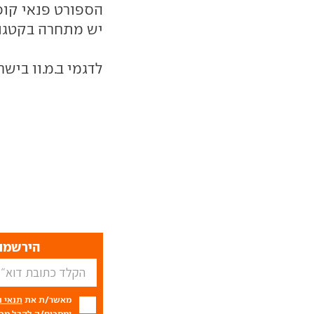
יש מתחרה בקטגורי
לדגמי ב.מ.וו ביש
הירשמו 
מאשר/ת את
תנאי 
ומסכים/ה לקבל מכם