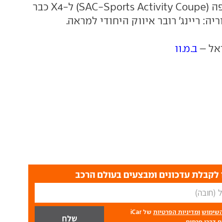
הספורט פנאי קופה (SAC-Sports Activity Coupe) ל-X4 כבר
ה: ריינג' רובר איווק היחודי למראה.
ראל –
ב.מ.וו
לקבלת עדכונים ומבצעים בעולם הרכב
השימוש
ומדיניות הפרטיות
של iCar
 דברי פרסום.