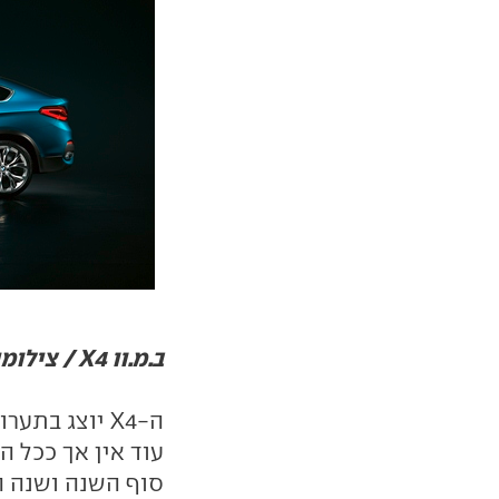
ב.מ.וו X4 / צילומים: יצרן
ה-X4 יוצג ב