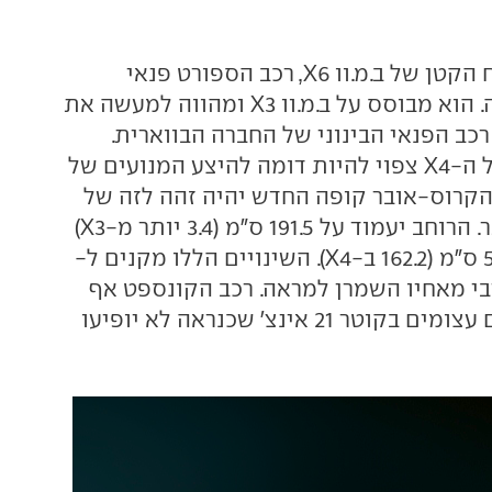
ב.מ.וו X4 הוא האח הקטן של ב.מ.וו X6, רכב הספורט פנאי
היחודי של החברה. הוא מבוסס על ב.מ.וו X3 ומהווה למעשה את
כב הפנאי הבינוני של החברה הבווארית.
היצע המנועים של ה-X4 צפוי להיות דומה להיצע המנועים של
 של הקרוס-אובר קופה החדש יהיה זהה לזה של
אחיו השגרתי יותר. הרוחב יעמוד על 191.5 ס"מ (3.4 יותר מ-X3)
והגובה יצנח ב-5.3 ס"מ (162.2 ב-X4). השינויים הללו מקנים ל-
יבי מאחיו השמרן למראה. רכב הקונספט אף
מגיע עם חישוקים עצומים בקוטר 21 אינצ' שכנראה לא יופיעו