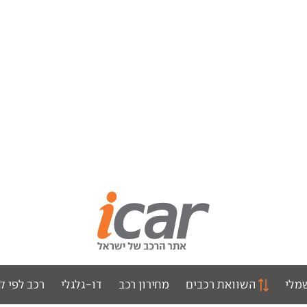
מלי
השוואת רכבים
מחירון רכב
דו-גלגלי
רכב לפי ק