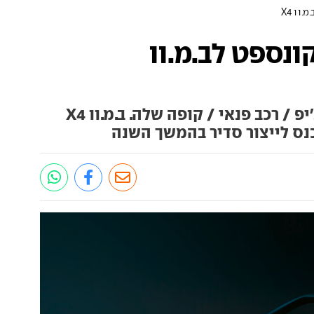
וו X4
ונספט לב.מ.וו
ב.מ.וו מציגה אח קטן ל-X6, הג'יפ / רכב פנאי / קופה שלה. ב.מ.וו X4
כנס לייצור סדיר בהמשך השנה