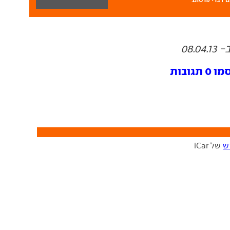
08.
ובות
ש
של iCar