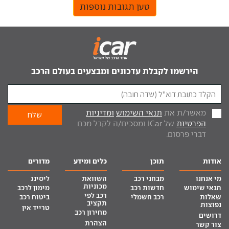
טען תגובות נוספות
הירשמו לקבלת עדכונים ומבצעים בעולם הרכב
מאשר/ת את
תנאי השימוש
ומדיניות
הפרטיות
של iCar ומסכים/ה לקבל מכם
דברי פרסום.
אודות
תוכן
כלים ומידע
מדורים
מי אנחנו
מבחני רכב
השוואת
ליסינג
מכוניות
תנאי שימוש
חדשות רכב
מימון לרכב
רכב לפי
שאלות
רכב חשמלי
ביטוח רכב
תקציב
נפוצות
טרייד אין
מחירון רכב
דרושים
הצהרת
צור קשר