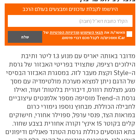
הירשמו לקבלת עדכונים ומבצעים בעולם הרכב
מאשר/ת את
תנאי השימוש
ומדיניות הפרטיות
של
iCar ומסכים/ה לקבל מכם דברי פרסום.
מדובר באותה יאריס עם מנוע 1.3 ליטר ותיבת
הילוכים רציפה, שתצויד בפריטי האבזור של גרסת
ה-Style וקצת מעבר לזה. במסגרת האבזור הבסיסי
של הדגם ניתן למצוא מערכת מולטימדיה עם מסך
מגע, מצלמת רוורס, דיבורית בלוטות' ועוד, ואילו
גרסת ה-Trend מוסיפה מספר אלמנטים עיצוביים
לחבילה הכוללת. מבחוץ נוספו גימורי כרום
במראות הצד, פנסי ערפל, ספוילר אחורי, חישוקים
קלים בקוטר 15 אינץ' וקורה אחורית בצבע שחור.
בתא הנוסעים כוללת גרסת הטרנד פאנלים ודיפונים