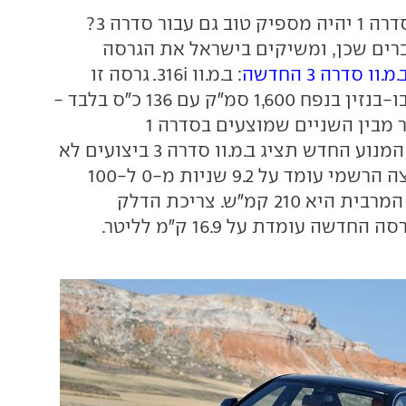
האם מה שטוב לסדרה 1 יהיה מספיק טוב גם עבור סדרה 3?
רים שכן, ומשיקים בישראל את הגרסה
.מ.וו סדרה 3 החדשה
: ב.מ.וו 316i. גרסה זו
תצויד במנוע טורבו-בנזין בנפח 1,600 סמ"ק עם 136 כ"ס בלבד -
המנוע החלש יותר מבין השניים שמוצעים בסדרה 1
הקומפקטית. עם המנוע החדש תציג ב.מ.וו סדרה 3 ביצועים לא
רעים: נתון התאוצה הרשמי עומד על 9.2 שניות מ-0 ל-100
קמ"ש, והמהירות המרבית היא 210 קמ"ש. צריכת הדלק
שה עומדת על 16.9 ק"מ לליטר.