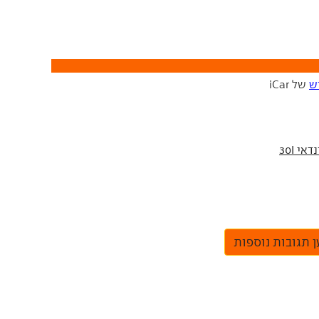
ש
של iCar
 תגובות נוספות