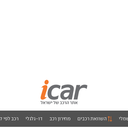
מלי
השוואת רכבים
מחירון רכב
דו-גלגלי
רכב לפי ק