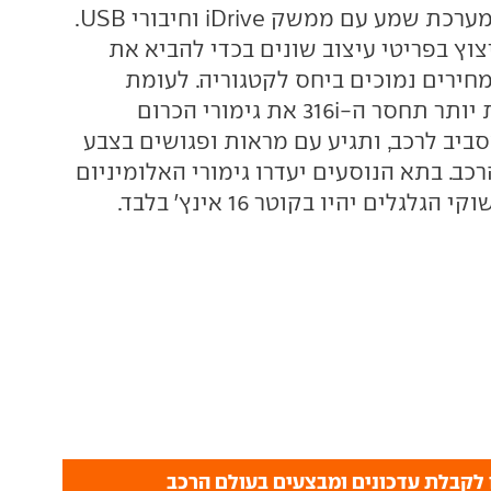
גג שמש חשמלי ומערכת שמע עם ממשק iDrive וחיבורי USB.
וץ בפריטי עיצוב שונים בכדי להביא את
ירים נמוכים ביחס לקטגוריה. לעומת
הגרסאות החזקות יותר תחסר ה-316i את גימורי הכרום
ביב לרכב, ותגיע עם מראות ופגושים בצבע
כב. בתא הנוסעים יעדרו גימורי האלומיניום
לגלים יהיו בקוטר 16 אינץ' בלבד.
לקבלת עדכונים ומבצעים בעולם הרכב