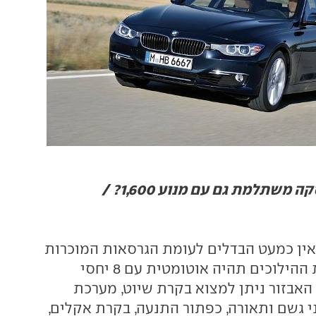
ב.מ.וו סדרה 3. עסקה משתלמת גם עם מנוע 1,600? /
ין כמעט הבדלים לעומת הגרסאות המוכרות
של סדרה 3: תיבת ההילוכים תהיה אוטומטית עם 8 יחסי
האבזור ניתן למצוא בקרת שיוט, מערכת
ני גשם ותאורה, כפתור התנעה, בקרת אקלים,