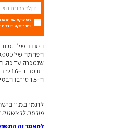
מאשר/ת את
תנאי 
ומסכים/ה לקבל מכם
ה-1.8 טורבו הבסיסית (120 כ"ס, 230,500 שקל).
לדגמי ב.מ.וו ביש
פורסם לראשונה ב- 12.12
למאמר זה התפרסמו 7 תג