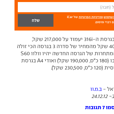
השימוש
ומדיניות הפרטיות
של iCar
 דברי פרסום.
המחיר של ב.מ.וו בגרסת ה-316i יעמוד על 217,000 שקל,
הפחתה של 40,000 שקל מהמחיר של סדרה 3 בגרסה הכי זולה
שנמכרה עד כה. המתחרות של הגרסה החדשה יהיו וולוו S60
בגרסת ה-1.6 טורבו (180 כ"ס, 190,000 שקל) ואודי A4 בגרסת
ראל -
ב.מ.וו
24.
ובות