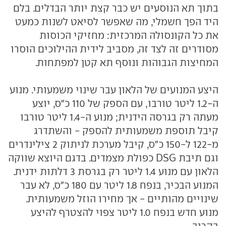
בתוך תא הנוסעים יש כבר קצת יותר הבדלים. בלם
היד הפך חשמלי, מה שאפשר לסיאט לשנות כמעט
את כל הקונסולה המרכזית: מחזיקי הכוסות
מסודרים זה לצד זה, מסביב לידית ההילוכים הוסרו
המחיצות הגבוהות ונוסף תא קטן למפתחות.
היצע המנועים של הלאון עבר שינוי משמעותי. מנוע
ה-1.2 ליטר טורבו, עם הספק של 110 כ"ס, יוצע
מעתה רק בגרסה הידנית; מנוע ה-1.4 ליטר טורבו
קיבל תוספת משמעותית להספק - והשתדרג
מ-122 ל-150 כ"ס, קיבל מערכת לניתוק 2 צילינדרים
וגם תיבת DSG כפולת מצמדים. בדגם היוצא שווקה
הלאון עם מנוע 1.4 ליטר רק בגרסת 3 דלתות ידנית.
המנוע הבכיר, בנפח 1.8 ליטר עם 180 כ"ס, לא עבר
שינויים מהותיים - אך מחירו הוזל משמעותית.
מנוע חדש בנפח 1.0 ליטר צפוי להצטרף להיצע
בקרוב.