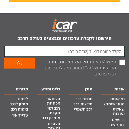
הירשמו לקבלת עדכונים ומבצעים בעולם הרכב
מאשר/ת את
תנאי השימוש
ומדיניות
הפרטיות
של iCar ומסכים/ה לקבל מכם
דברי פרסום.
אודות
תוכן
כלים ומידע
מדורים
מי אנחנו
מבחני רכב
השוואת
ליסינג
מכוניות
תנאי שימוש
חדשות רכב
מימון לרכב
רכב לפי
שאלות
רכב חשמלי
ביטוח רכב
תקציב
נפוצות
טרייד אין
מחירון רכב
דרושים
הצהרת
צור קשר
נגישות