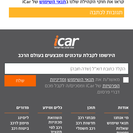
קראו את חוקי הקהילה שלנו ב
תנאי השימוש
של iCar
תגובות לכתבה
הירשמו לקבלת עדכונים ומבצעים בעולם הרכב
מאשר/ת את
תנאי השימוש
ומדיניות
הפרטיות
של iCar ומסכים/ה לקבל מכם
דברי פרסום.
אודות
תוכן
כלים ומידע
מדורים
מי אנחנו
מבחני רכב
השוואת
ליסינג
מכוניות
תנאי שימוש
חדשות רכב
מימון לרכב
רכב לפי
שאלות
רכב חשמלי
ביטוח רכב
תקציב
נפוצות