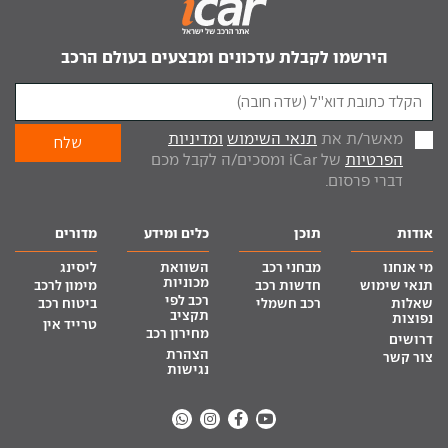
הירשמו לקבלת עדכונים ומבצעים בעולם הרכב
מאשר/ת את
תנאי השימוש
ומדיניות
הפרטיות
של iCar ומסכים/ה לקבל מכם
דברי פרסום.
אודות
תוכן
כלים ומידע
מדורים
מי אנחנו
מבחני רכב
השוואת
ליסינג
מכוניות
תנאי שימוש
חדשות רכב
מימון לרכב
רכב לפי
שאלות
רכב חשמלי
ביטוח רכב
תקציב
נפוצות
טרייד אין
מחירון רכב
דרושים
הצהרת
צור קשר
נגישות