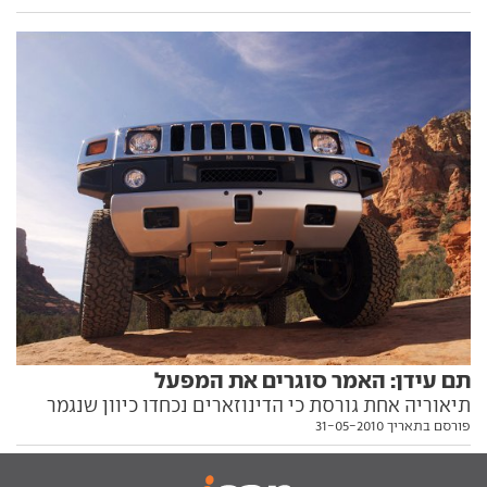
560 ק"מ
תם עידן: האמר סוגרים את המפעל
תיאוריה אחת גורסת כי הדינוזארים נכחדו כיוון שנגמר
פורסם בתאריך 31-05-2010
להם המזון. מה שבטוח, הדינוזאורים המודרניים של האמר
נכחדים כי פשוט נגמר להם הדלק