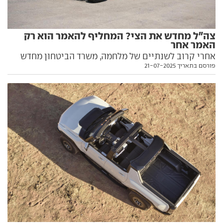
צה"ל מחדש את הצי? המחליף להאמר הוא רק
האמר אחר
אחרי קרוב לשנתיים של מלחמה, משרד הביטחון מחדש
פורסם בתאריך 21-07-2025
את צי ההאמרים המשרת את היחידות הלוחמות של צה"ל.
ויש גם כמה חידושים טכנולוגיים