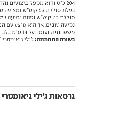
204 כ"ס והוא מספק ביצועים נה
נסיעה טובים, אך הוא מוצע עם הנ
משפחתית ועומד על 14 ס"מ בלבד, אז אל תצפו ליכולת שטח כלשהי.
בשורה התחתונה:
ג'ילי גיאומטרי C הוא רכב פנאי שקט, חזק, מאובזר ונוח.
גרסאות ג'ילי גיאומטרי C