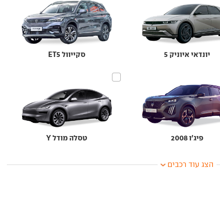
יונדאי איוניק 5
סקייוול ET5
פיג'ו 2008
טסלה מודל Y
הצג עוד רכבים