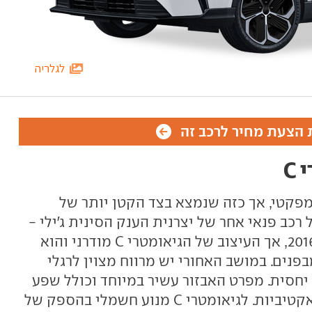
לגלריה
הצעת מחיר לרכב זה
C
 רכב פנאי קומפקטי, אך כזה שנמצא בצד הקטן יותר של
אומטרי C מבוסס על רכב פנאי אחר של יצרנית הענק הסינית ג'ילי -
Emgrand GS שהוצג כבר בשנת 2016, אך העיצוב של הגיאומטרי C מודרני והוא
פנים. במושב האחורי יש מרווח מצוין לרגלי
יחסית. מפרט האבזור עשיר במיוחד וכולל שפע
של פיצ'רים וגם מערכות בטיחות אקטיביות. לגיאומטרי C מנוע חשמלי בהספק של