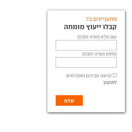
מתעניינים ב?
קבלו ייעוץ מומחה
שם מלא (שדה חובה)
טלפון (שדה חובה)
קראנו מבינים ומסכימים
לתקנון
ישראל 2023 - עד כמה קל
ג'ילי גיאומטרי C המחודשת
המעבר לרכב חשמלי?
כאן - יותר טווח ועיצוב
ג'ילי גיאומטרי C מצטרפת
כן