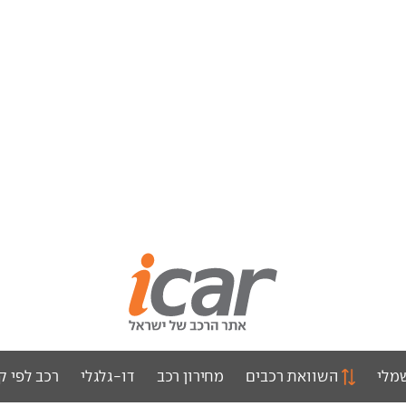
מלי
השוואת רכבים
מחירון רכב
דו-גלגלי
רכב לפי ק