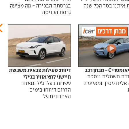
 איתנו בסך הכל שנה
מתיח
בגרסתה הבכירה - מה מציעה
גרסת הכניסה
עם ש
טרי C - מבחן רכב
דיווח: פעילות צבאית משבשת
דת חשמלית נוספת
חיישני לחץ אוויר בג'ילי
הרו
אלינו מסין, ומאיימת
עשרות בעלי ג'ילי מאזור
הדרום דיווחו בימים
ושל 
האחרונים על
לעו