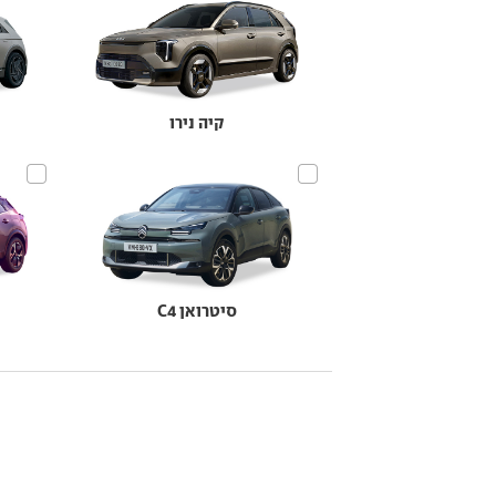
קיה נירו
סיטרואן C4