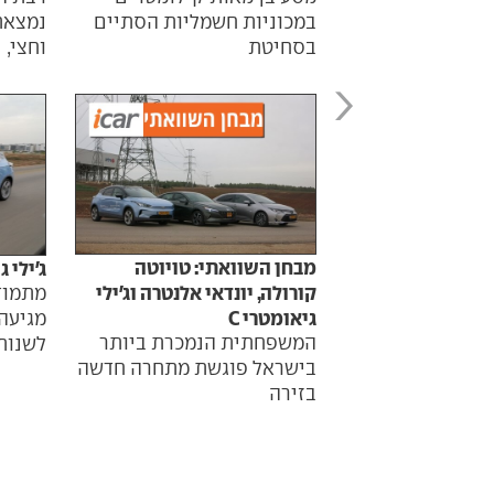
במכוניות חשמליות הסתיים
נמצאת
בסחיטת
וחצי,
מבחן השוואתי: טויוטה
ג'ילי גיאומ
קורולה, יונדאי אלנטרה וג'ילי
מתמוד
גיאומטרי C
מגיעה 
המשפחתית הנמכרת ביותר
לשנות
בישראל פוגשת מתחרה חדשה
בזירה