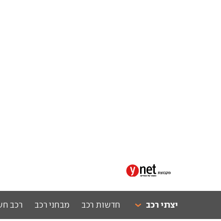
יצרני רכב
חדשות רכב
מבחני רכב
רכב חש