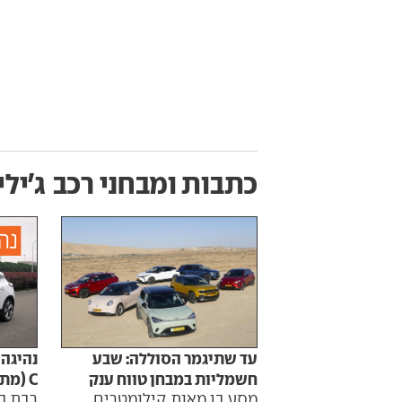
כתבות ומבחני רכב
ג'ילי
עד שתיגמר הסוללה: שבע
נהיגה 
חשמליות במבחן טווח ענק
C (מתיחת פנים)
מסע בן מאות קילומטרים
רבת ה