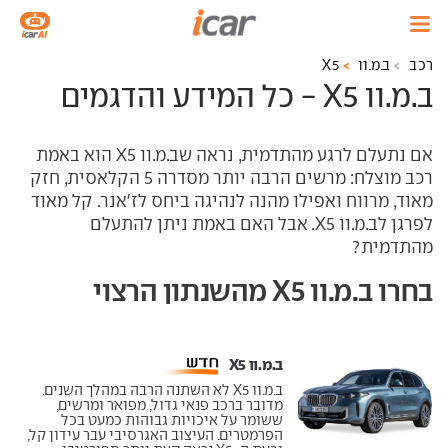
רכב
ב.מ.וו
X5
ב.מ.וו X5 - כל המידע והדגמים
אם נתעלם לרגע מהתדמית, נראה שב.מ.וו
X5
הוא באמת
רכב מוצלח: מרשים הרבה יותר מסדרה 5 הקלאסית, חזק
מאוד, מרווח ואפילו מהנה לנהיגה ביחס לז'אנר. קל מאוד
לפרגן לב.מ.וו
X5
. אבל האם באמת ניתן להתעלם
מהתדמית?
בחרו ב.מ.וו X5 מהשנתון הרצוי
ב.מ.וו X5 ‏
ב.מ.וו X5 לא השתנה הרבה במהלך השנים.
מדובר ברכב פנאי גדול, מפואר ומרשים,
ששומר על איכויות גבוהות כמעט בכל
הפרמטרים. העיצוב האגרסיבי עבר עידון קל,