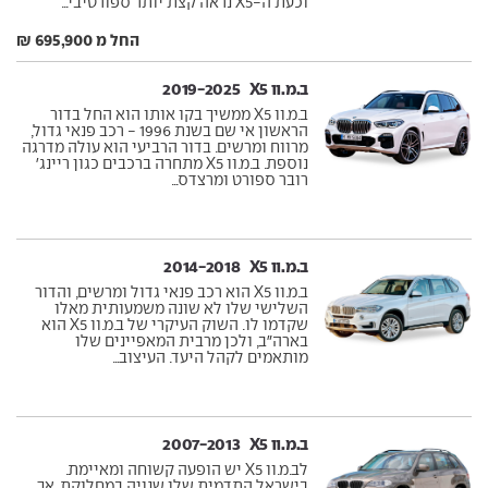
וכעת ה-X5 נראה קצת יותר ספורטיבי...
החל מ 695,900 ₪
ב.מ.וו X5 ‏ 2019-2025
ב.מ.וו X5 ממשיך בקו אותו הוא החל בדור
הראשון אי שם בשנת 1996 - רכב פנאי גדול,
מרווח ומרשים. בדור הרביעי הוא עולה מדרגה
נוספת. ב.מ.וו X5 מתחרה ברכבים כגון ריינג'
רובר ספורט ומרצדס...
ב.מ.וו X5 ‏ 2014-2018
ב.מ.וו X5 הוא רכב פנאי גדול ומרשים, והדור
השלישי שלו לא שונה משמעותית מאלו
שקדמו לו. השוק העיקרי של ב.מ.וו X5 הוא
בארה"ב, ולכן מרבית המאפיינים שלו
מותאמים לקהל היעד. העיצוב...
ב.מ.וו X5 ‏ 2007-2013
לב.מ.וו X5 יש הופעה קשוחה ומאיימת.
בישראל התדמית שלו שנויה במחלוקת, אך