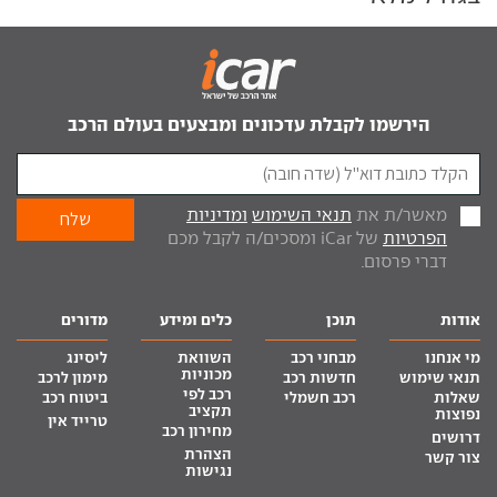
הירשמו לקבלת עדכונים ומבצעים בעולם הרכב
מאשר/ת את
תנאי השימוש
ומדיניות
הפרטיות
של iCar ומסכים/ה לקבל מכם
דברי פרסום.
אודות
תוכן
כלים ומידע
מדורים
מי אנחנו
מבחני רכב
השוואת
ליסינג
מכוניות
תנאי שימוש
חדשות רכב
מימון לרכב
רכב לפי
שאלות
רכב חשמלי
ביטוח רכב
תקציב
נפוצות
טרייד אין
מחירון רכב
דרושים
הצהרת
צור קשר
נגישות