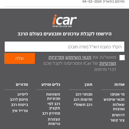
פורסם בתאריך 04-02-2024
בעזרת המתחרה כלמוביל. בדרך, JAECOO ו-OMODA
עליהם דיווחנו בעבר
הירשמו לקבלת עדכונים ומבצעים בעולם הרכב
מאשר/ת את
תנאי השימוש
ומדיניות
הפרטיות
של iCar ומסכים/ה לקבל מכם
דברי פרסום.
אודות
תוכן
כלים ומידע
מדורים
מי אנחנו
מבחני רכב
השוואת
ליסינג
מכוניות
תנאי שימוש
חדשות רכב
מימון לרכב
רכב לפי
שאלות
רכב חשמלי
ביטוח רכב
תקציב
נפוצות
טרייד אין
מחירון רכב
דרושים
הצהרת
צור קשר
נגישות