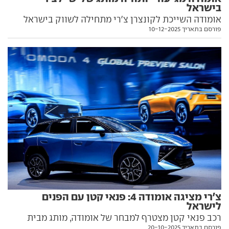
בישראל
אומודה השייכת לקונצרן צ'רי מתחילה לשווק בישראל
פורסם בתאריך 10-12-2025
צמד רכבי פנאי עם מערכת הנעה היברידית נטענת, שינסו
להגדיל עוד יותר את נתח השוק של הענקית הסינית כאן.
כל הפרטים בפנים
צ'רי מציגה אומודה 4: פנאי קטן עם הפנים
לישראל
רכב פנאי קטן מצטרף למבחר של אומודה, מותג מבית
פורסם בתאריך 20-10-2025