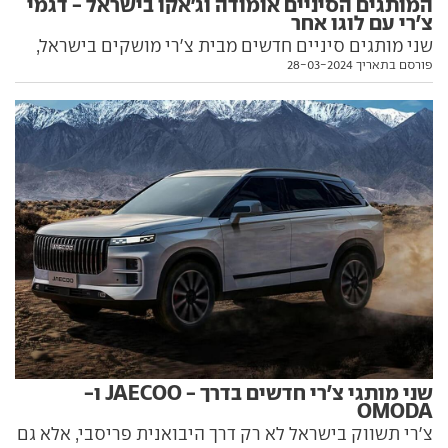
המותגים הסיניים אומודה וג'אקו בישראל - דגמי
צ'רי עם לוגו אחר
שני מותגים סיניים חדשים מבית צ'רי מושקים בישראל,
פורסם בתאריך 28-03-2024
אומודה וג'אקו, תחת היבואנית כלמוביל. כל הפרטים
בפנים
שני מותגי צ'רי חדשים בדרך - JAECOO ו-
OMODA
צ'רי תשווק בישראל לא רק דרך היבואנית פריסבי, אלא גם