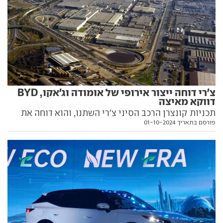
צ'רי דוחה ייצור אירופי של אומודה וג'אקו, BYD
דווקא מאיצה
תכניות קונצרן הרכב הסיני צ'רי השתנו, והוא דוחה את
פורסם בתאריך 01-10-2024
תחילת הייצור באירופה של אומודה וג'אקו שתאפשר
לעקוף היטלי מס. BYD לעומת זאת מאיצה את התכניות
להקמת פסי ייצור ביבשת