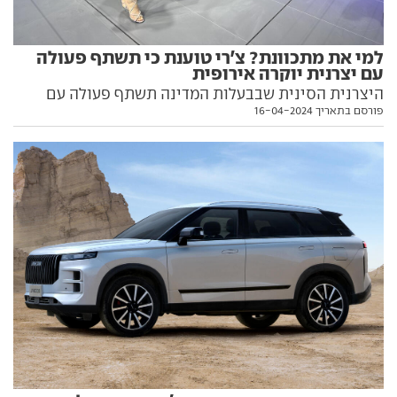
למי את מתכוונת? צ'רי טוענת כי תשתף פעולה
עם יצרנית יוקרה אירופית
היצרנית הסינית שבבעלות המדינה תשתף פעולה עם
פורסם בתאריך 16-04-2024
יצרנית רכב אירופית אותה היא מגדירה "יוקרתית",
לפיתוח פלטפורמה משותפת חדשה. מעדכנת גם על מגעים
עם עם אירופית אחרת לשימוש בפלטפורמה קיימת