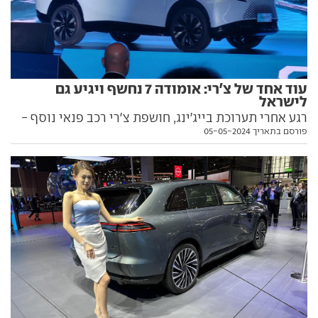
עוד אחד של צ'רי: אומודה 7 נחשף ויגיע גם
לישראל
רגע אחרי תערוכת בייג'ינג, חושפת צ'רי רכב פנאי נוסף -
פורסם בתאריך 05-05-2024
הפעם מבית אומודה, מותג נוסף לשווקים בינלאומיים. כל
מה שצריך לדעת על אומודה 7, כולל מועד ההגעה לישראל,
בפנים