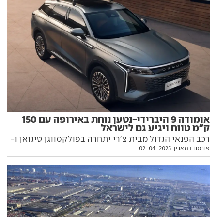
אומודה 9 היברידי-נטען נוחת באירופה עם 150
ק"מ טווח ויגיע גם לישראל
רכב הפנאי הגדול מבית צ'רי יתחרה בפולקסווגן טיגואן ו-
פורסם בתאריך 02-04-2025
BYD סיל U, ויציע הנעה היברידית-נטענת עם 150 ק"מ
נקיים מזיהום. הפרטים בפנים