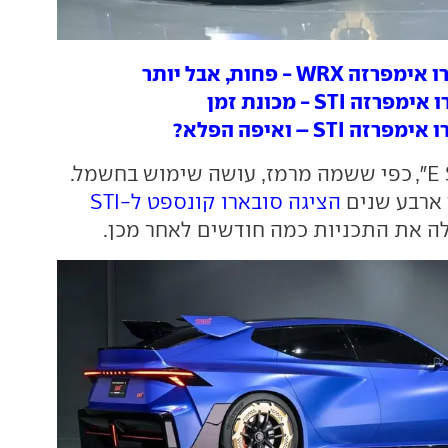
ה"פרפורמנס-E STI", כפי ששמה מרמז, עושה שימוש בחשמל.
י ארבע שנים
הציגה סובארו קונספט ל-STI
לה את התכניות כמה חודשים לאחר מכן.