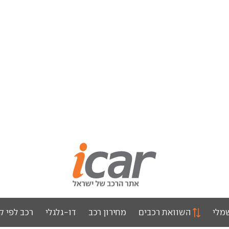
מלי
השוואת רכבים
מחירון רכב
דו-גלגלי
רכב לפי ק