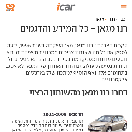
רכב
רנו
מגאן
רנו מגאן - כל המידע והדגמים
הקסם הצרפתי. רנו מגאן, מאז השקתה בשנת 1996, ידעה
לספק את כל מה שאנחנו צריכים ממכונית משפחתית: תא
נוסעים מרווח ומפנק, רמת בטיחות גבוהה, תא מטען גדול
ונוחות נסיעה מעולה. גם הדור האחרון של המגאן לא אכזב
בתחומים אלו, ואף הוסיף למתכון שלל גאדג'טים
אלקטרוניים.
בחרו רנו מגאן מהשנתון הרצוי
רנו מגאן ‏ 2004-2009
רנו מגאן היא מכונית נוחה, מרווחת, נעימה
ובטיחותית. עיצוב דגם ההצ'בק יפהפה –
במיוחד הישבן המפוסל, אלא שרוב המגאן