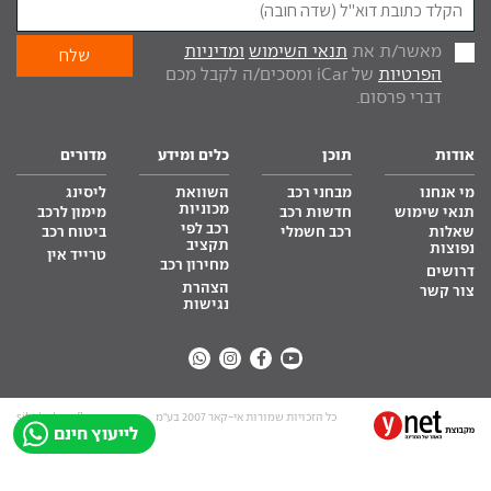
מאשר/ת את
תנאי השימוש
ומדיניות
הפרטיות
של iCar ומסכים/ה לקבל מכם
דברי פרסום.
אודות
תוכן
כלים ומידע
מדורים
מי אנחנו
מבחני רכב
השוואת
ליסינג
מכוניות
תנאי שימוש
חדשות רכב
מימון לרכב
רכב לפי
שאלות
רכב חשמלי
ביטוח רכב
תקציב
נפוצות
טרייד אין
מחירון רכב
דרושים
הצהרת
צור קשר
נגישות
כל הזכויות שמורות אי-קאר 2007 בע”מ
site by tq.soft
לייעוץ חינם