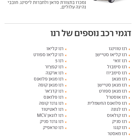
נמכרו בתצורת סדאן ולחברות ליסינג. חובבי
נהיגה עלולים...
דגמי רכב נוספים של רנו
רנו טווינגו
רנו קליאו
רנו קליאו סטיישן
רנו קליאו ספורט
רנו זואי
רנו 5
רנו סימבול
רנו קפצ'ור
רנו סימביוז
רנו ארקנה
רנו מגאן
רנו מגאן פלואנס
רנו מגאן סטיישן
רנו מגאן קופה
רנו מגאן ספורט
רנו קדג'אר
רנו אוסטרל
רנו פלואנס
רנו פלואנס החשמלית
רנו גרנד קופה
רנו לגונה
רנו לאטיטוד
רנו קולאוס
רנו לוגאן MCV
רנו סניק
רנו גרנד סניק
רנו קנגו
רנו טראפיק
רנו מאסטר