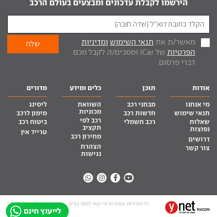
הירשמו לקבלת עדכונים ומבצעים בעולם הרכב
מאשר/ת את
תנאי השימוש
ומדיניות
הפרטיות
של iCar ומסכים/ה לקבל מכם
דברי פרסום.
אודות
תוכן
כלים ומידע
מדורים
מי אנחנו
מבחני רכב
השוואת
ליסינג
מכוניות
תנאי שימוש
חדשות רכב
מימון לרכב
רכב לפי
שאלות
רכב חשמלי
ביטוח רכב
תקציב
נפוצות
טרייד אין
מחירון רכב
דרושים
הצהרת
צור קשר
נגישות
כל הזכויות שמורות אי-קאר 2007 בע”מ
site by tq.soft
לייעוץ חינם