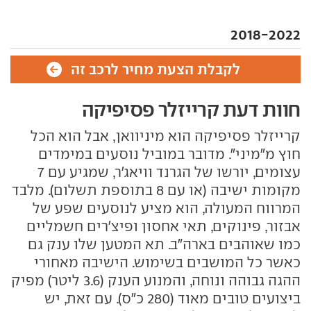
2018-2022
לקבלת הצעת מחיר לרכב זה
חוות דעת קרייזלר פסיפיקה
קרייזלר פסיפיקה הוא מיניוואן, אבל הוא הכל
חוץ מ"מיני". מדובר במוביל נוסעים במימדים
עצומים, יורשו של הגרנד וויאג'ר, שמגיע עם 7
מקומות ישיבה (או עם 8 בתוספת תשלום). מלבד
המרווח המעולה, הוא מציע לנוסעים שפע של
אבזור, פינוקים, תאי אחסון ופיצ'רים חשמליים
כמו שאוהבים בארה"ב. תא המטען שלו ענק גם
כאשר כל המושבים בשימוש. הישיבה מאחורי
ההגה גבוהה ונוחה, והמנוע הענק (3.6 ליטר) מפיק
ביצועים טובים מאוד (280 כ"ס). עם זאת, יש