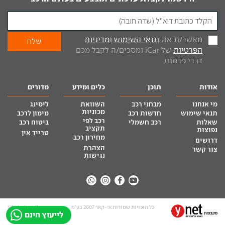
מאשר/ת את
תנאי השימוש
ומדיניות
הפרטיות
של iCar ומסכים/ה לקבל מכם
דברי פרסום.
אודות
תוכן
כלים ומידע
מדורים
מי אנחנו
מבחני רכב
השוואת
ליסינג
מכוניות
תנאי שימוש
חדשות רכב
מימון לרכב
רכב לפי
שאלות
רכב חשמלי
ביטוח רכב
תקציב
נפוצות
טרייד אין
מחירון רכב
דרושים
הצהרת
צור קשר
נגישות
כל הזכויות שמורות אי-קאר 2007 בע”מ
site by tq.soft
לייעוץ חינם