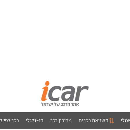
מלי
השוואת רכבים
מחירון רכב
דו-גלגלי
רכב לפי ק