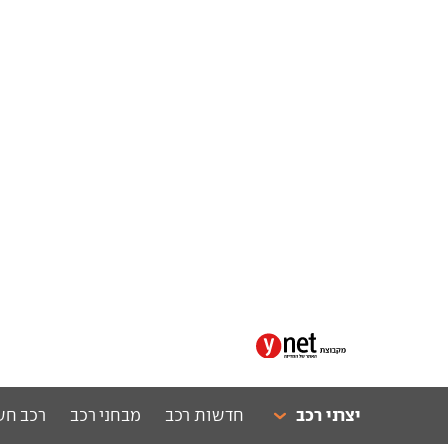
יצרני רכב
חדשות רכב
מבחני רכב
רכב חש