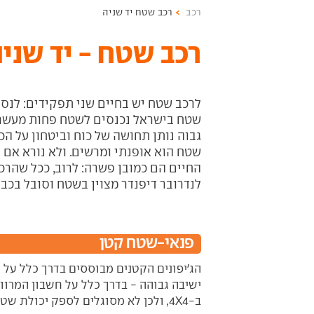
רכב
רכב שטח יד שניה
רכב שטח - יד שני
לרכב שטח יש בחיים שני תפקידים: לנסו
שטח בישראל נכנסים לשטח פחות מעשר פ
גבוה נותן תחושה של כוח וביטחון על ה
שטח הוא אופנתי ומרשים. ולא נורא אם ל
החיים הם כמובן פשרה: לרוב, ככל שהרכב
לנדרובר דיפנדר מצוין בשטח וסובל בכביש. ב.מ.וו X5 מצוין על אספלט א
פנאי-שטח קטן
הג'יפונים הקטנים מבוססים בדרך כלל על מכ
ישיבה גבוהה - בדרך כלל על חשבון המרווח
ב-4X4, ולכן לא מסוגלים לספק יכולת שטח טובה. ג'יפונים עירוניים, לטוב ולרע.