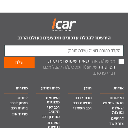
הירשמו לקבלת עדכונים ומבצעים בעולם הרכב
מאשר/ת את
תנאי השימוש
ומדיניות
הפרטיות
של iCar ומסכים/ה לקבל מכם
דברי פרסום.
אודות
תוכן
כלים ומידע
מדורים
מי אנחנו
מבחני רכב
השוואת
ליסינג
מכוניות
תנאי שימוש
חדשות רכב
מימון לרכב
רכב לפי
שאלות
רכב חשמלי
ביטוח רכב
תקציב
נפוצות
טרייד אין
מחירון רכב
דרושים
הצהרת
צור קשר
נגישות