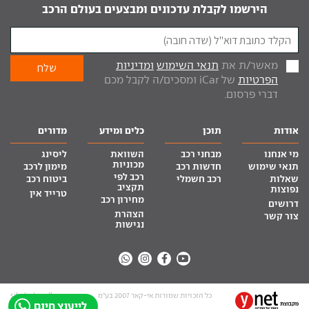
הירשמו לקבלת עדכונים ומבצעים בעולם הרכב
מאשר/ת את
תנאי השימוש
ומדיניות
הפרטיות
של iCar ומסכים/ה לקבל מכם
דברי פרסום.
אודות
תוכן
כלים ומידע
מדורים
מי אנחנו
מבחני רכב
השוואת
ליסינג
מכוניות
תנאי שימוש
חדשות רכב
מימון לרכב
רכב לפי
שאלות
רכב חשמלי
ביטוח רכב
תקציב
נפוצות
טרייד אין
מחירון רכב
דרושים
הצהרת
צור קשר
נגישות
כל הזכויות שמורות אי-קאר 2007 בע”מ
site by tq.soft
לייעוץ חינם