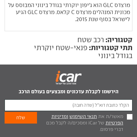
מרצדס GLC הוא ג'יפון יוקרתי בגודל בינוני המבוסס על
מכונית המנהלים מרצדס C קלאס. מרצדס GLC הגיע
לישראל בסוף שנת 2015.
קטגוריה:
רכב שטח
תתי קטגוריות:
פנאי-שטח יוקרתי
בגודל בינוני
הירשמו לקבלת עדכונים ומבצעים בעולם הרכב
מאשר/ת את
תנאי השימוש
ומדיניות
הפרטיות
של iCar ומסכים/ה לקבל מכם
דברי פרסום.