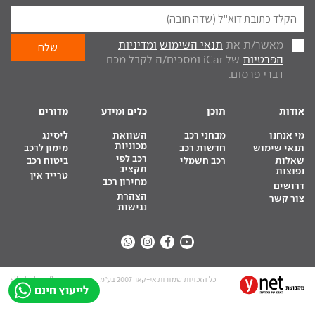
מאשר/ת את
תנאי השימוש
ומדיניות
הפרטיות
של iCar ומסכים/ה לקבל מכם
דברי פרסום.
אודות
תוכן
כלים ומידע
מדורים
מי אנחנו
מבחני רכב
השוואת
ליסינג
מכוניות
תנאי שימוש
חדשות רכב
מימון לרכב
רכב לפי
שאלות
רכב חשמלי
ביטוח רכב
תקציב
נפוצות
טרייד אין
מחירון רכב
דרושים
הצהרת
צור קשר
נגישות
כל הזכויות שמורות אי-קאר 2007 בע”מ
site by tq.soft
לייעוץ חינם