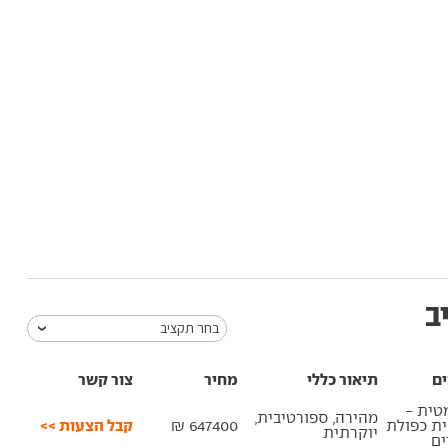
ב
בחר תקציב
ים
תיאור כללי
מחיר
צור קשר
טית -
מהירה, ספורטיבית,
קבל הצעות >>
ית כפולת
647400 ₪
יוקרתית
ם