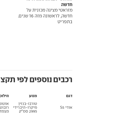
חדשה
מזראטי מציגה מכונית על
חדשה, לראשונה מזה 16 שנים.
בתפריט
רכבים נוספים לפי תקצי
דגם
מנוע
הילוכ
טורבו-בנזין
אוטומ
אודי S5
מיקרו-היברידי
רובוט
2995 סמ״ק
מצמדי