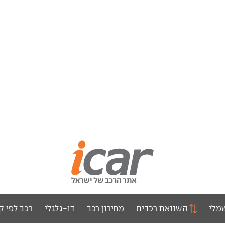
מלי
השוואת רכבים
מחירון רכב
דו-גלגלי
רכב לפי ק