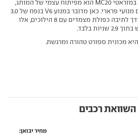
הספורטיבית ובקרת שיגור. המנוע במזראטי MC20 הוא מפיתוח עצמי של המותג,
לעומת דגמי מזראטי אחרים שלהם מנועי פרארי. כאן מדובר במנוע V6 בנפח של 3.0
ליטרים והספק של 630 כ"ס המשודך לתיבה כפולת מצמדים עם 8 הילוכים, אלו
השוואת רכבים
מחיר יבואן: