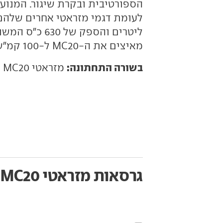
מאיצים את ה-MC20 ל-100 קמ"ש בתוך 2.9 שניות בלבד.
בשורה התחתונה:
מזראטי MC20 היא מכונית ספורט טהורה ומרגשת.
גרסאות מזראטי MC20