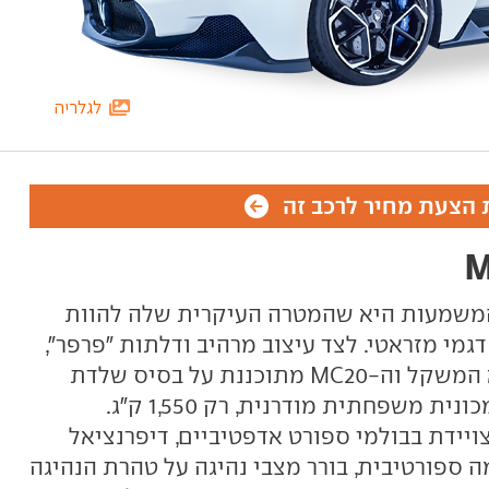
לגלריה
הצעת מחיר לרכב זה
נית על - המשמעות היא שהמטרה העיקרית שלה להוות
גמי מזראטי. לצד עיצוב מרהיב ודלתות "פרפר",
חלק חשוב של מכונית ספורט הוא המשקל וה-MC20 מתוכננת על בסיס שלדת
סיבי פחמן ולכן היא שוקלת כמו מכונית משפחתית מודרנית, רק 1,550 ק"ג.
יידת בבולמי ספורט אדפטיביים, דיפרנציאל
 ספורטיבית, בורר מצבי נהיגה על טהרת הנהיגה