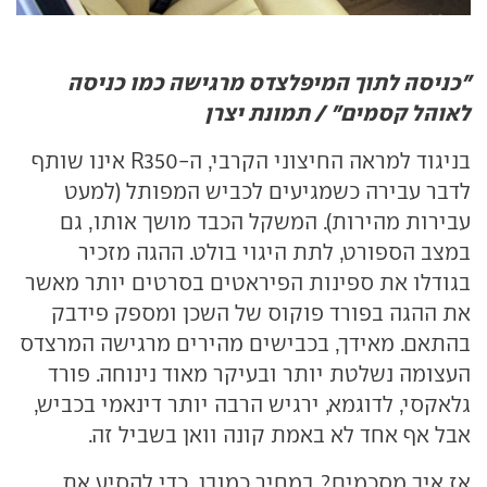
"כניסה לתוך המיפלצדס מרגישה כמו כניסה
לאוהל קסמים" / תמונת יצרן
בניגוד למראה החיצוני הקרבי, ה-350
R
אינו שותף
לדבר עבירה כשמגיעים לכביש המפותל (למעט
עבירות מהירות). המשקל הכבד מושך אותו, גם
במצב הספורט, לתת היגוי בולט. ההגה מזכיר
בגודלו את ספינות הפיראטים בסרטים יותר מאשר
את ההגה בפורד פוקוס של השכן ומספק פידבק
בהתאם. מאידך, בכבישים מהירים מרגישה המרצדס
העצומה נשלטת יותר ובעיקר מאוד נינוחה. פורד
גלאקסי, לדוגמא, ירגיש הרבה יותר דינאמי בכביש,
אבל אף אחד לא באמת קונה וואן בשביל זה.
אז איך מסכמים? במחיר כמובן. כדי להסיע את