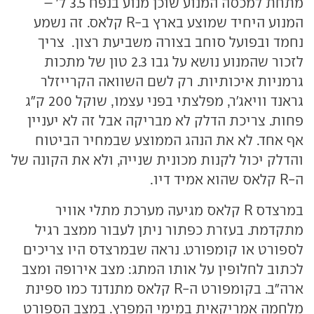
מתחת למכסה המנוע שוכן מנוע בנפח 3.5 ל' –
המנוע היחיד שמוצע בארץ ב-
R
קלאס. זה נשמע
נחמד ובפועל סוחב בצורה משביעת רצון. צריך
לזכור שהמנוע נושא על גבו 2.3 טון של מתכות
גרמניות איכותיות. רק לשם השוואה הקרייזלר
גראנד וויאג'ר, מפלצתי בפני עצמו, שוקל 200 ק"ג
פחות. צריכת הדלק לא מבריקה אבל זה לא יעניין
אף אחד. לא את הנהג הממוצע שבמחיר הביטוח
והדלק יכול לקנות מכונית שנייה, ולא את הקונה של
ה-
R
קלאס שהוא אמיד דיו.
במרצדס
R
קלאס מגיעה מערכת מתלי אוויר
מתקדמת. בעזרת כפתור ניתן לעבור ממצב רגיל
לספורט או קומפורט. נראה שבמרצדס היו צריכים
לכתוב לחלופין על אותו המתג: מצב אירופה ומצב
ארה"ב. בקומפורט ה-
R
קלאס מתנדנד כמו ספינת
מלחמה אמריקאית במימי המפרץ. במצב הספורט