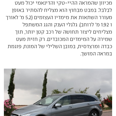
מכיוון שהמראה ההיי-טקי והדינאמי יכול מעט
לבלבל. במבט מבחוץ הוא מצליח להסתיר באופן
מעורר השתאות את מימדיו העצומים (5.2 מ' לאורך
ו 1.92 מ' לרוחב). גלגלי הענק והגג המשתפל
מצליחים ליצור תחושה של רכב קטן יותר, תוך
שמירה על המימדים המכובדים. רק חזית מעט
כבדה ומרצדסית, במובן השלילי של המונח, פוגמת
במראה המושך.