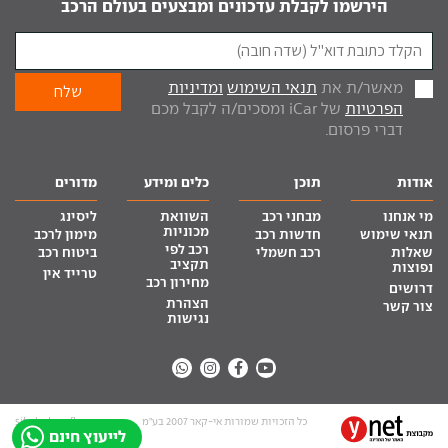
הירשמו לקבלת עדכונים ומבצעים בעולם הרכב
מאשר/ת את
תנאי השימוש
ומדיניות
הפרטיות
של iCar ומסכים/ה לקבל מכם
דברי פרסום.
אודות
תוכן
כלים ומידע
מדורים
מי אנחנו
מבחני רכב
השוואת
ליסינג
מכוניות
תנאי שימוש
חדשות רכב
מימון לרכב
רכב לפי
שאלות
רכב חשמלי
ביטוח רכב
תקציב
נפוצות
טרייד אין
מחירון רכב
דרושים
הצהרת
צור קשר
נגישות
כל הזכויות שמורות אי-קאר 2007 בע”מ
site by tq.soft
לייעוץ חינם