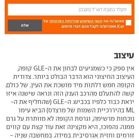
מאשר/ת את
תנאי השימוש
ומדיניות הפרטיות
של
iCar ומסכים/ה לקבל מכם דברי פרסום.
עיצוב
אין ספק כי כשמגיעים לבחון את ה-GLE קופה,
העיצוב החיצוני הוא הדבר הבולט ביותר. צדודית
הקופה חמש דלתות מיד מושכת את העין. של כולם.
קשה להתעלם מהרכב הענק הזה ונראה שישנה איזו
יראת כבוד כלפיו בכביש. ה-GLE (שהחליף את ה-
ML בהיררכיית השמות של מרצדס) הביא עימו
נוכחות מרשימה, וגרסת הקופה לא מוותרת על גרם
ממנה. נהפוכו, היא מקצינה זאת עוד קצת עם קווים
זורמים וחזית אגרסיבית במידה. במחשבה שניה -