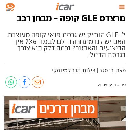
מרצדס GLE קופה - מבחן רכב
ל-GLE הותיק יש גרסת פנאי קופה מעוצבת.
האם יש לנו מתחרה הולם לב.מ.וו X6? איך
הביצועים והאבזור? וכמה דלק הוא צורך
בגרסת הדיזל?
מאת: רן סגל | צילום: הדר קמינסקי
פורסם 21.05.18