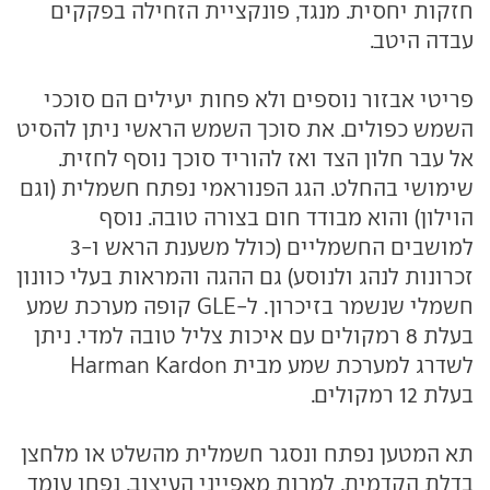
חזקות יחסית. מנגד, פונקציית הזחילה בפקקים
עבדה היטב.
פריטי אבזור נוספים ולא פחות יעילים הם סוככי
השמש כפולים. את סוכך השמש הראשי ניתן להסיט
אל עבר חלון הצד ואז להוריד סוכך נוסף לחזית.
שימושי בהחלט. הגג הפנוראמי נפתח חשמלית (וגם
הוילון) והוא מבודד חום בצורה טובה. נוסף
למושבים החשמליים (כולל משענת הראש ו-3
זכרונות לנהג ולנוסע) גם ההגה והמראות בעלי כוונון
חשמלי שנשמר בזיכרון. ל-GLE קופה מערכת שמע
בעלת 8 רמקולים עם איכות צליל טובה למדי. ניתן
לשדרג למערכת שמע מבית Harman Kardon
בעלת 12 רמקולים.
תא המטען נפתח ונסגר חשמלית מהשלט או מלחצן
בדלת הקדמית. למרות מאפייני העיצוב, נפחו עומד