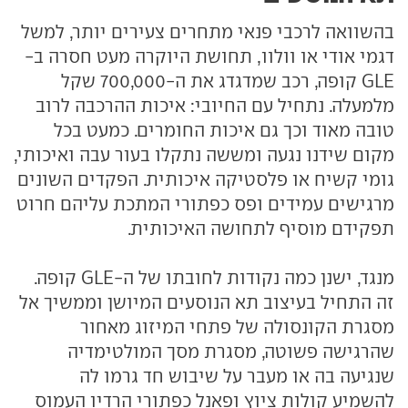
בהשוואה לרכבי פנאי מתחרים צעירים יותר, למשל
דגמי אודי או וולוו, תחושת היוקרה מעט חסרה ב-
GLE קופה, רכב שמדגדג את ה-700,000 שקל
מלמעלה. נתחיל עם החיובי: איכות ההרכבה לרוב
טובה מאוד וכך גם איכות החומרים. כמעט בכל
מקום שידנו נגעה ומששה נתקלו בעור עבה ואיכותי,
גומי קשיח או פלסטיקה איכותית. הפקדים השונים
מרגישים עמידים ופס כפתורי המתכת עליהם חרוט
תפקידם מוסיף לתחושה האיכותית.
מנגד, ישנן כמה נקודות לחובתו של ה-GLE קופה.
זה התחיל בעיצוב תא הנוסעים המיושן וממשיך אל
מסגרת הקונסולה של פתחי המיזוג מאחור
שהרגישה פשוטה, מסגרת מסך המולטימדיה
שנגיעה בה או מעבר על שיבוש חד גרמו לה
להשמיע קולות ציוץ ופאנל כפתורי הרדיו העמוס