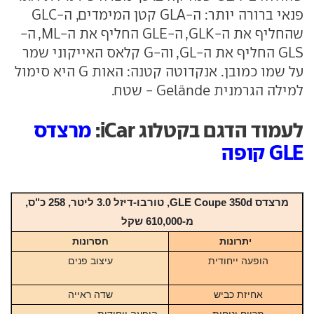
פנאי ברורה יותר: ה-GLA קטן המימדים, ה-GLC
שהחליף את ה-GLK, ה-GLE החליף את ה-ML, ה-
GLS החליף את ה-GL, וה-G קלאס האייקוני שמר
על שמו כמובן. אנקדוטה קטנה: האות G היא סימול
למילה הגרמנית Gelände - שטח.
לעמוד הדגם בקטלוג iCar:
מרצדס
GLE קופה
מרצדס GLE Coupe 350d, טורבו-דיזל 3.0 ליטר, 258 כ"ס,
מ-610,000 שקל
יתרונות
חסרונות
הופעה ייחודית
עיצוב פנים
אחיזת כביש
שדה ראייה
מרווח ונוחות
הופעה ייחודית...