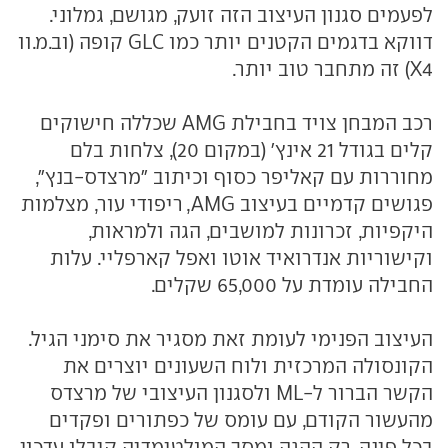
לפעמים סגנון העיצוב הזה זועק, מגושם, גמלוני.
דווקא בדגמים הקטנים יותר כמו GLC קופה (וב.מ.וו
X4) זה מתחבר טוב יותר.
רכב המבחן צויד בחבילת AMG שכללה חישוקים
קלים בגודל 21 אינץ' (במקום 20), צלחות בלם
מחוררות עם קאליפר כסוף וכיתוב "מרצדס-בנץ",
פגושים קדמיים בעיצוב AMG, ריפודי עור, מצלמות
היקפיות, זכרונות למושבים, הגה ולמראות,
וקישוריות אנדרואיד אוטו ואפל קארפליי. עלות
החבילה עומדת על 65,000 שקלים.
העיצוב הפנימי לעומת זאת מסגיר את סימני הגיל.
הקונסולה המרכזית ולוח השעונים יוצרים את
הקשר הברור ל-ML ולסגנון העיצובי של מרצדס
מהעשור הקודם, עם עומס של כפתורים ופקדים
בכל פינה. רק ההגה ומסך המולטימדיה קיבלו עדכון