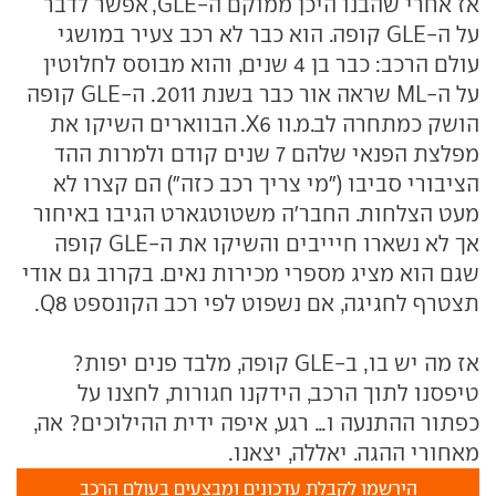
אז אחרי שהבנו היכן ממוקם ה-GLE, אפשר לדבר
על ה-GLE קופה. הוא כבר לא רכב צעיר במושגי
עולם הרכב: כבר בן 4 שנים, והוא מבוסס לחלוטין
על ה-ML שראה אור כבר בשנת 2011. ה-GLE קופה
הושק כמתחרה לב.מ.וו X6. הבווארים השיקו את
מפלצת הפנאי שלהם 7 שנים קודם ולמרות ההד
הציבורי סביבו ("מי צריך רכב כזה") הם קצרו לא
מעט הצלחות. החבר'ה משטוטגארט הגיבו באיחור
אך לא נשארו חיייבים והשיקו את ה-GLE קופה
שגם הוא מציג מספרי מכירות נאים. בקרוב גם אודי
תצטרף לחגיגה, אם נשפוט לפי רכב הקונספט Q8.
אז מה יש בו, ב-GLE קופה, מלבד פנים יפות?
טיפסנו לתוך הרכב, הידקנו חגורות, לחצנו על
כפתור ההתנעה ו... רגע, איפה ידית ההילוכים? אה,
מאחורי ההגה. יאללה, יצאנו.
הירשמו לקבלת עדכונים ומבצעים בעולם הרכב