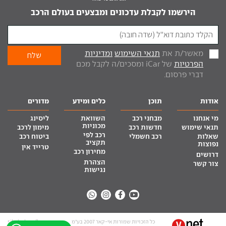
הירשמו לקבלת עדכונים ומבצעים בעולם הרכב
מאשר/ת את
תנאי השימוש
ומדיניות
הפרטיות
של iCar ומסכים/ה לקבל מכם
דברי פרסום.
אודות
תוכן
כלים ומידע
מדורים
מי אנחנו
מבחני רכב
השוואת
ליסינג
מכוניות
תנאי שימוש
חדשות רכב
מימון לרכב
רכב לפי
שאלות
רכב חשמלי
ביטוח רכב
תקציב
נפוצות
טרייד אין
מחירון רכב
דרושים
הצהרת
צור קשר
נגישות
כל הזכויות שמורות אי-קאר 2007 בע”מ
site by tq.soft