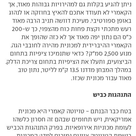
ניתן להגיע בקלות גם למהירויות גבוהות מאוד, אך
הקאמרי לא תעודד אתכם להאיץ בחוזקה או לנהוג
באופן ספורטיבי. מעיכת דוושה תניב הרבה מאוד
רעש מתכתי וקצת פחות כוח מהצפוי, כך ש-200
כ"ס הם נתון יפה מאוד אך לא כזה שהופך את
הקאמרי ההיברידית למכונית מהירה לחובבי הגה.
מנוע 2,500 סמ"ק? כדאי שתנמיכו ציפיות בתחום
הביצועים, ותעלו את הציפיות בתחום צריכת הדלק.
במהלך המבחן מדדנו 13.5 ק"מ לליטר, נתון טוב
מאוד עבור מכונית שכזו.
התנהגות כביש
בטח כבר הבנתם - טויוטה קאמרי היא מכונית
אמריקאית, ויש תחומים שבהם זה חסרון כלשהו
לעומת מכוניות אירופאיות. בפרק התנהגות הכביש
רושמת הטויוטה ציונים נמוכים למדי: המכונית