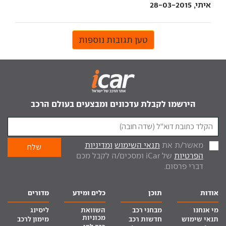
איתי, 28-03-2015
טען תגובות נוספות
הירשמו לקבלת עדכונים ומבצעים בעולם הרכב
מאשר/ת את
תנאי השימוש
ומדיניות
הפרטיות
של iCar ומסכים/ה לקבל מכם
דברי פרסום.
אודות
תוכן
כלים ומידע
מדורים
מי אנחנו
מבחני רכב
השוואת
ליסינג
מכוניות
תנאי שימוש
חדשות רכב
מימון לרכב