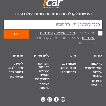
הירשמו לקבלת עדכונים ומבצעים בעולם הרכב
מאשר/ת את
תנאי השימוש
ומדיניות
הפרטיות
של iCar ומסכים/ה לקבל מכם
דברי פרסום.
אודות
תוכן
כלים ומידע
מדורים
מי אנחנו
מבחני רכב
השוואת
ליסינג
מכוניות
תנאי שימוש
חדשות רכב
מימון לרכב
רכב לפי
שאלות
רכב חשמלי
ביטוח רכב
תקציב
נפוצות
טרייד אין
מחירון רכב
דרושים
הצהרת
צור קשר
נגישות