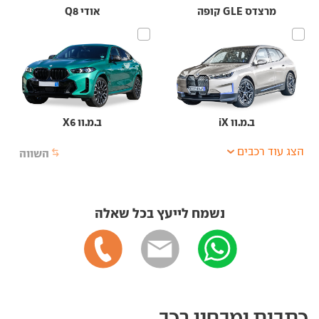
מרצדס GLE קופה
אודי Q8
ב.מ.וו iX
ב.מ.וו X6
הצג עוד רכבים
השווה
נשמח לייעץ בכל שאלה
כתבות ומבחני רכב