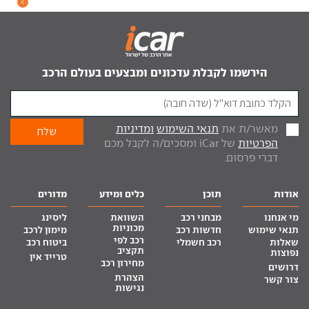
הירשמו לקבלת עדכונים ומבצעים בעולם הרכב
מאשר/ת את
תנאי השימוש
ומדיניות
הפרטיות
של iCar ומסכים/ה לקבל מכם
דברי פרסום.
אודות
תוכן
כלים ומידע
מדורים
מי אנחנו
מבחני רכב
השוואת
ליסינג
מכוניות
תנאי שימוש
חדשות רכב
מימון לרכב
רכב לפי
שאלות
רכב חשמלי
ביטוח רכב
תקציב
נפוצות
טרייד אין
מחירון רכב
דרושים
הצהרת
צור קשר
נגישות