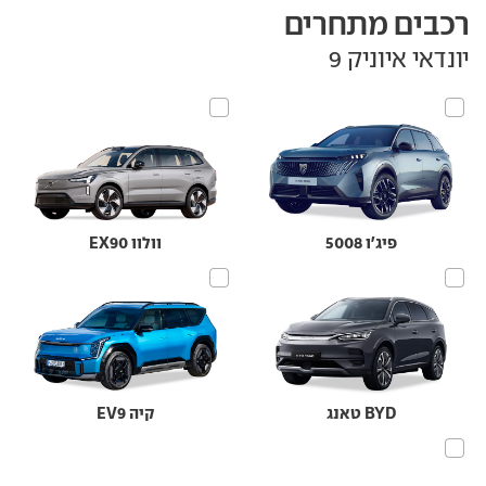
רכבים מתחרים
יונדאי איוניק 9
פיג'ו 5008
וולוו EX90
BYD טאנג
קיה EV9