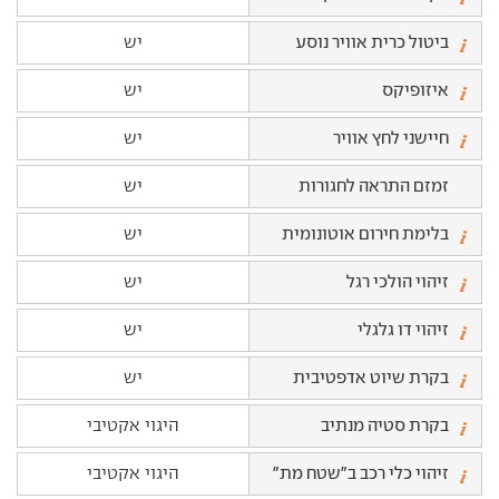
ביטול כרית אוויר נוסע
יש
איזופיקס
יש
חיישני לחץ אוויר
יש
זמזם התראה לחגורות
יש
בלימת חירום אוטונומית
יש
זיהוי הולכי רגל
יש
זיהוי דו גלגלי
יש
בקרת שיוט אדפטיבית
יש
בקרת סטיה מנתיב
היגוי אקטיבי
זיהוי כלי רכב ב"שטח מת"
היגוי אקטיבי