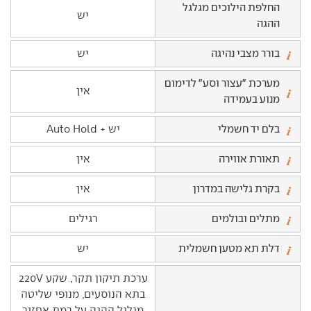
החלפת הילוכים מגלגל
יש
ההגה
בורר מצבי נהיגה
יש
מערכת "עצור וסע" לדימום
אין
מנוע בעמידה
בלם יד חשמלי
יש + Auto Hold
תאורת אווירה
אין
בקרת גלישה במדרון
אין
מתלים ובולמים
רגילים
דלת תא מטען חשמלית
יש
ערכת תיקון תקר, שקע 220V
בתא הנוסעים, מנופי שליטה
מגלגל ההגה על רמת אחזור