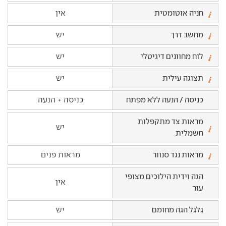
חניה אוטומטית
אין
מחשב דרך
יש
לוח מחוונים דיגיטלי
יש
תצוגה עילית
יש
כניסה / הנעה ללא מפתח
כניסה + הנעה
מראות צד מתקפלות
יש
חשמלית
מראות נגד סנוור
מראות פנים
הגה וידית הילוכים מצופי
אין
עור
גלגל הגה מחומם
יש