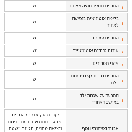
התרעת תנועה חוצה מאחור
יש
בלימה אוטונומית בנסיעה
יש
לאחור
התרעת עייפות
יש
אורות גבוהים אוטומטיים
יש
זיהוי תמרורים
יש
התרעת רכב חולף בפתיחת
יש
דלת
התרעה על שכחת ילד
יש
במושב האחורי
מערכת אקטיבית להתראה
ומניעת התנגשות בעת כניסה
אבזור בטיחותי נוסף
ויציאה מחניה, תצוגת "שטח