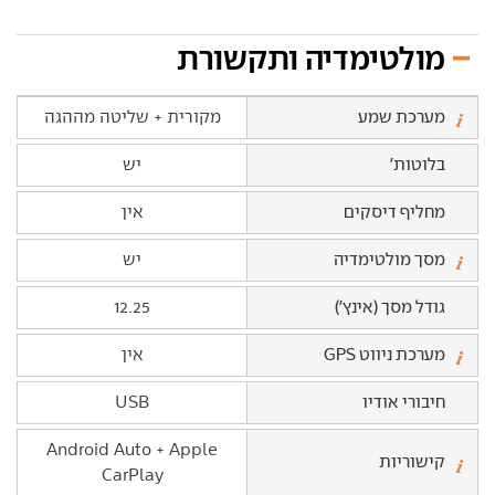
מולטימדיה ותקשורת
מערכת שמע
מקורית + שליטה מההגה
בלוטות'
יש
מחליף דיסקים
אין
מסך מולטימדיה
יש
גודל מסך (אינץ')
12.25
מערכת ניווט GPS
אין
חיבורי אודיו
USB
Android Auto + Apple
קישוריות
CarPlay