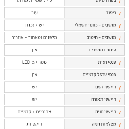
בקרת שיוט
כולל שמירת מרחק
ריפוד
עור
מושבים - כוונון חשמלי
יש + זכרון
מושבים - חימום
מלפנים ומאחור + אוורור
עיסוי במושבים
אין
פנסי חזית
מטריקס LED
פנסי ערפל קדמיים
אין
חיישני גשם
יש
חיישני תאורה
יש
חיישני חניה
אחוריים + קדמיים
מצלמות חניה
היקפיות