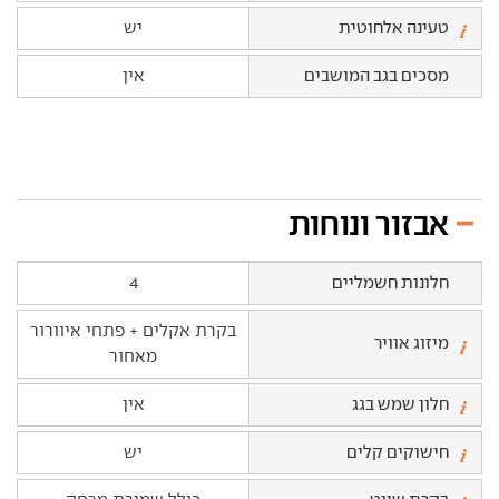
טעינה אלחוטית
יש
מסכים בגב המושבים
אין
אבזור ונוחות
חלונות חשמליים
4
בקרת אקלים + פתחי איוורור
מיזוג אוויר
מאחור
חלון שמש בגג
אין
חישוקים קלים
יש