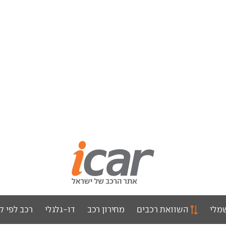
מלי
השוואת רכבים
מחירון רכב
דו-גלגלי
רכב לפי ק