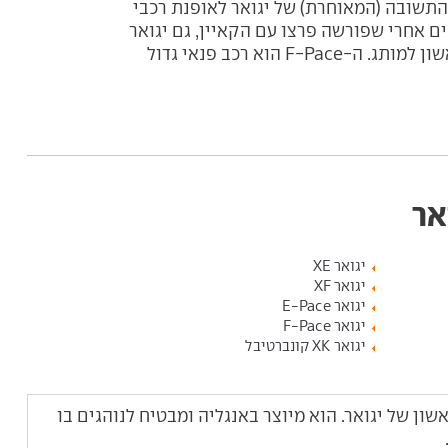
F-Pace הוא התשובה (המאוחרת) של יגואר לאופנת רכבי
י. כמעט 15 שנים אחרי שפורשה פרצו עם הקאיין, גם יגואר
הציגה רכב פנאי ראשון למותג. ה-F-Pace הוא רכב פנאי גדול
אר
יגואר XE
יגואר XF
יגואר E-Pace
יגואר F-Pace
יגואר XK קונברטיבל
 שטח הראשון של יגואר. הוא מיוצר באנגליה ומבטיח לנוהגים בו