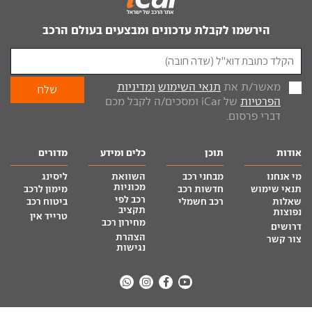
הירשמו לקבלת עדכונים ומבצעים בעולם הרכב
מאשר/ת את
תנאי השימוש
ומדיניות
הפרטיות
של iCar ומסכים/ה לקבל מכם
דברי פרסום.
אודות
תוכן
כלים ומידע
מדורים
מי אנחנו
מבחני רכב
השוואת
ליסינג
מכוניות
תנאי שימוש
חדשות רכב
מימון לרכב
רכב לפי
שאלות
רכב חשמלי
ביטוח רכב
תקציב
נפוצות
טרייד אין
מחירון רכב
דרושים
הצהרת
צור קשר
נגישות