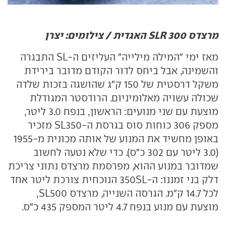
מרצדס SLR 300 האגדית / צילומים: יצרן
מאז ימי "המילה מילייה" העליזים ה-
SL
התבגרה
והשמינה, אבל ביחס לדור הקודם מדובר בירידת
משקל דרסטית של 150 ק"ג שהושגה בזכות שלדה
שכולה עשויה מאלומיניום. הרודסטר המגודלת
מוצעת עם שני מנועים: הראשון, בנפח 3.0 ליטר,
מספק 306 כוחות סוס בגרסת ה-
SL350
מזכיר
באופן מחשיד את המנוע של אותה מכונית מ-1955
(3.0 ליטר עם 302 כ"ס). כדי שלא נטעה לחשוב
שמדובר במנוע ההוא, מפרסמת מרצדס נתוני צריכת
דלק בני זמננו: ה-
SL
350 הנוכחית צורכת ליטר אחד
לכל 14.7 ק"מ. הגרסה השנייה, מרצדס
SL500
,
מוצעת עם מנוע בנפח 4.7 ליטר המספק 435 כ"ס.