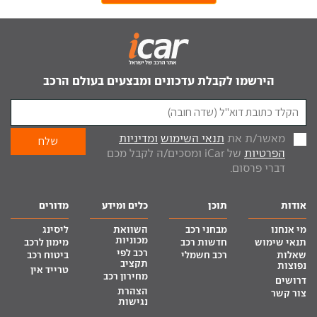
הירשמו לקבלת עדכונים ומבצעים בעולם הרכב
מאשר/ת את
תנאי השימוש
ומדיניות
הפרטיות
של iCar ומסכים/ה לקבל מכם
דברי פרסום.
אודות
תוכן
כלים ומידע
מדורים
מי אנחנו
מבחני רכב
השוואת
ליסינג
מכוניות
תנאי שימוש
חדשות רכב
מימון לרכב
רכב לפי
שאלות
רכב חשמלי
ביטוח רכב
תקציב
נפוצות
טרייד אין
מחירון רכב
דרושים
הצהרת
צור קשר
נגישות