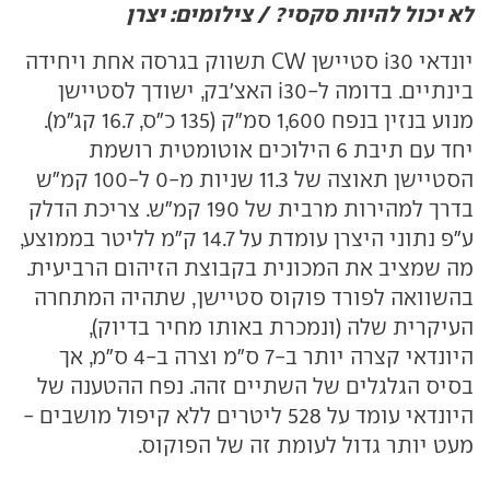
לא יכול להיות סקסי? / צילומים: יצרן
יונדאי
i30
סטיישן
CW
תשווק בגרסה אחת ויחידה
בינתיים. בדומה ל-
i30
האצ'בק, ישודך לסטיישן
מנוע בנזין בנפח 1,600 סמ"ק (135 כ"ס, 16.7 קג"מ).
יחד עם תיבת 6 הילוכים אוטומטית רושמת
הסטיישן תאוצה של 11.3 שניות מ-0 ל-100 קמ"ש
בדרך למהירות מרבית של 190 קמ"ש. צריכת הדלק
ע"פ נתוני היצרן עומדת על 14.7 ק"מ לליטר בממוצע,
מה שמציב את המכונית בקבוצת הזיהום הרביעית.
בהשוואה לפורד פוקוס סטיישן, שתהיה המתחרה
העיקרית שלה (ונמכרת באותו מחיר בדיוק),
היונדאי קצרה יותר ב-7 ס"מ וצרה ב-4 ס"מ, אך
בסיס הגלגלים של השתיים זהה. נפח ההטענה של
היונדאי עומד על 528 ליטרים ללא קיפול מושבים -
מעט יותר גדול לעומת זה של הפוקוס.