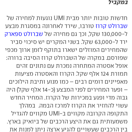
במקביל
חדשות טובות יותר מבית UMI נוגעות למחירה של
שברולט קרוז
טורבו, שירד לאחרונה במסגרת מבצע
ל-130,000 שקל, וכך גם מחירה של
שברולט ספארק
ירד ל-63,000 שקל. בשני המקרים יש סיכוי סביר
שהמחירים המוזלים ישארו בתוקף לזמן ארוך מכפי
שפורסם. במקרה של השברולט קרוז הסיבה ברורה:
אופל אסטרה המתחרה נמכרת עם נתונים זהים
תמורת 124 אלף שקל. הקרוז והאסטרה מציעות
מאפיינים דומים רבים – כמו מנוע ותיבת הילוכים
– ופער המחירים לפני המבצע (כ-14 אלף שקל) היה
גבוה מדי ופגע במכירות של הקרוז. המחיר החדש
עשוי להחזיר את הקרוז למרכז הבמה. במהלך
התקופה הקרובה מקווים ב-UMI מקווים להגדיל
משמעותית גם את היצע הרכבים של ביואיק בארץ.
בין הרכבים שעשויים להגיע ארצה ניתן למנות את