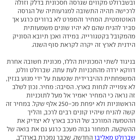
ובשברולט מקווים שגרסה חסכונית בדלק וזולה
לרכישה תהיה התשובה למגרעותיה של הגרסה
האוטומטית. המחיר והמפרט לא ברורים כרגע אך
סביר להניח שהם לא יהיו שונים משמעותית
מהמקובל בקטגורייה. במידה ואכן תיובא הסוניק
הידנית לארץ זה יקרה לקראת סוף השנה.
בניגוד לשתי המכוניות הללו, מכונית חשובה אחרת
דווקא ירדה מהתכניות לעת עתה. שברולט וולט,
המשפחתית ההיברידית שנטענת על ידי מנוע בנזין,
לא צפוייה לנחות בארץ. הסיבה: מחיר. נכון לשלב
זה נראה כי המחיר יאמיר אל מעל לתוכניות
הראשוניות ולא יפחת מכ-250 אלף שקל. במחיר זה
קשה להניח שיהיו קונים רבים לרכב, והליך
ההטמעה המורכב של הרכב בארץ לא יצדיק את
ההשקעה. תמחור גבוה מעכב כרגע גם את בואה של
שברולט מאליבו
החדשה, שכבר נמכרת בארה"ב.