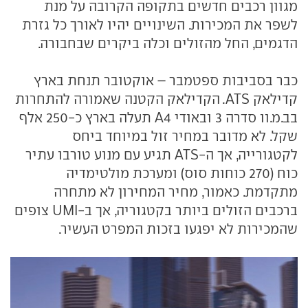
מגוון רכבים חדשים בתקופה הקרובה על מנת
לשפר את המכירות. השינויים יהיו לאורך כל גזרת
הדגמים, החל מהזולים וכלה ביקרים שבחבורה.
כבר בסביבות ספטמבר – אוקטובר תנחת בארץ
קדילאק ATS. הקדילאק הקטנה שאמורה להתחרות
בב.מ.וו סדרה 3 ובאודי A4 תעלה בארץ כ-250 אלף
שקל. לא מדובר במחיר זול במיוחד ביחס
לקטגורייה, אך ה-ATS תגיע עם מנוע טורבו עתיר
כוח (270 כוחות סוס) ומערכת מולטימדיה
מתקדמת. כאמור, מחיר המחירון לא מתחרה
ברכבים הזולים ביותר בקטגוריה, אך ב-UMI צופים
שהמכירות לא יפגעו בזכות המפרט העשיר.