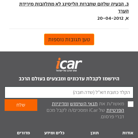
3. הבעיה שלהם שחברות הליסינג לא מתלהבות מירידת
הערך
א, 20-04-2012
טען תגובות נוספות
הירשמו לקבלת עדכונים ומבצעים בעולם הרכב
מאשר/ת את
תנאי השימוש
ומדיניות
הפרטיות
של iCar ומסכים/ה לקבל מכם
דברי פרסום.
אודות
תוכן
כלים ומידע
מדורים