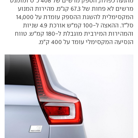
מהנעה כפולה, הספק מרשים של 408 כ"ס ומומנט
מרשים לא פחות של 67.3 קג"מ. מהירות המנוע
המקסימלית להשגת ההספק עומדת על 14,000
סל"ד. ההאצה ל-100 קמ"ש אורכת 4.9 שניות
והמהירות המירבית מוגבלת ל-180 קמ"ש. טווח
הנסיעה המקסימלי עומד על 400 ק"מ.