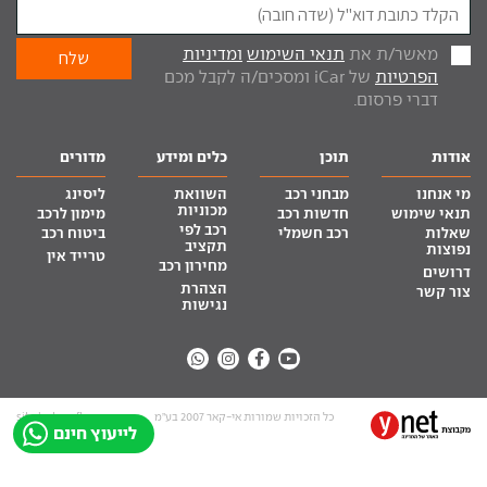
מאשר/ת את
תנאי השימוש
ומדיניות
הפרטיות
של iCar ומסכים/ה לקבל מכם
דברי פרסום.
אודות
תוכן
כלים ומידע
מדורים
מי אנחנו
מבחני רכב
השוואת
ליסינג
מכוניות
תנאי שימוש
חדשות רכב
מימון לרכב
רכב לפי
שאלות
רכב חשמלי
ביטוח רכב
תקציב
נפוצות
טרייד אין
מחירון רכב
דרושים
הצהרת
צור קשר
נגישות
כל הזכויות שמורות אי-קאר 2007 בע”מ
site by tq.soft
לייעוץ חינם