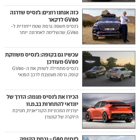
כזה אנחנו רוצים: ג'נסיס שדרגה
GV80 לדקאר
ג'נסיס חשפה גרסת שטח ייחודית ל-
GV80, שהשלימה לאחרונה יותר
עכשיו גם בקופה: ג'נסיס משווקת
GV80 מעודכן
ג'נסיס מתחילה לשווק את ה-GV80
קופה, גרסה מעוצבת לרכב הפנאי
הכירו את ג'נסיס מגמה: הדרך של
יונדאי להתחרות בב.מ.וו
יצרנית המכוניות הקוריאנית, חטיבת
היוקרה של קונצרן
ג'נסיס G80 - גרסת הקופה