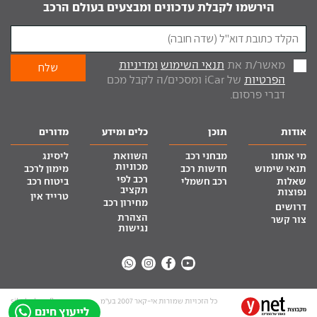
הירשמו לקבלת עדכונים ומבצעים בעולם הרכב
מאשר/ת את
תנאי השימוש
ומדיניות
הפרטיות
של iCar ומסכים/ה לקבל מכם
דברי פרסום.
אודות
תוכן
כלים ומידע
מדורים
מי אנחנו
מבחני רכב
השוואת
ליסינג
מכוניות
תנאי שימוש
חדשות רכב
מימון לרכב
רכב לפי
שאלות
רכב חשמלי
ביטוח רכב
תקציב
נפוצות
טרייד אין
מחירון רכב
דרושים
הצהרת
צור קשר
נגישות
כל הזכויות שמורות אי-קאר 2007 בע”מ
site by tq.soft
לייעוץ חינם