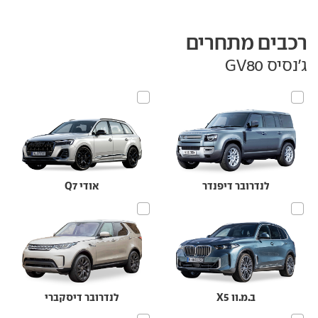
רכבים מתחרים
ג'נסיס GV80
לנדרובר דיפנדר
אודי Q7
ב.מ.וו X5
לנדרובר דיסקברי