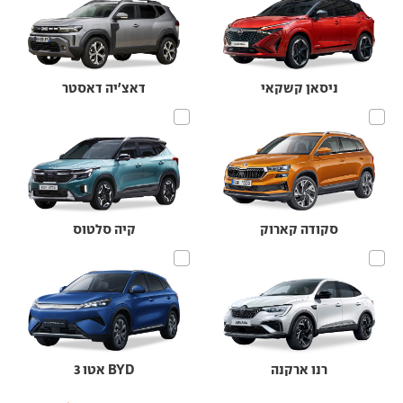
ניסאן קשקאי
דאצ'יה דאסטר
סקודה קארוק
קיה סלטוס
רנו ארקנה
BYD אטו 3