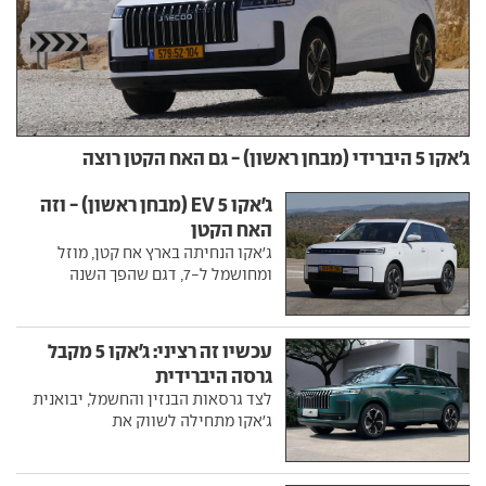
ג'אקו 5 היברידי (מבחן ראשון) - גם האח הקטן רוצה
ג'אקו 5 EV (מבחן ראשון) - וזה
האח הקטן
ג'אקו הנחיתה בארץ אח קטן, מוזל
ומחושמל ל-7, דגם שהפך השנה
עכשיו זה רציני: ג'אקו 5 מקבל
גרסה היברידית
לצד גרסאות הבנזין והחשמל, יבואנית
ג'אקו מתחילה לשווק את