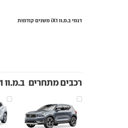
דגמי ב.מ.וו iX1 משנים קודמות
רכבים מתחרים
ב.מ.וו iX1