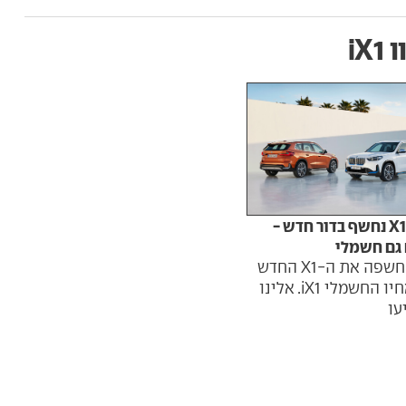
iX1
ב.מ.וו X1 נחשף בדור חדש -
גם חשמלי
ב.מ.וו חשפה את ה-X1 החדש
ואת אחיו החשמלי iX1. אלינו
עו