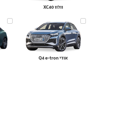
וולוו XC40
אודי Q4 e-tron