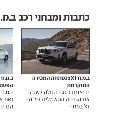
כתבות ומבחני רכב
ב.מ.וו 
ב.מ.וו iX1: נפתחה המכירה
המוקדמת
הפעם 
יבואנית ב.מ.וו החלה לשווק
את הגרסה החשמלית של ה-
X1 במחיר
הם יגי