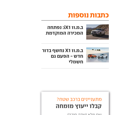
כתבות נוספות
ב.מ.וו iX1: נפתחה
המכירה המוקדמת
ב.מ.וו X1 נחשף בדור
חדש - הפעם גם
חשמלי
מתעניינים ברכב שטח?
קבלו ייעוץ מומחה
שם מלא (שדה חובה)