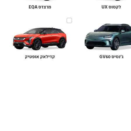
לקסוס UX
מרצדס EQA
ג'נסיס GV60
קדילאק אופטיק