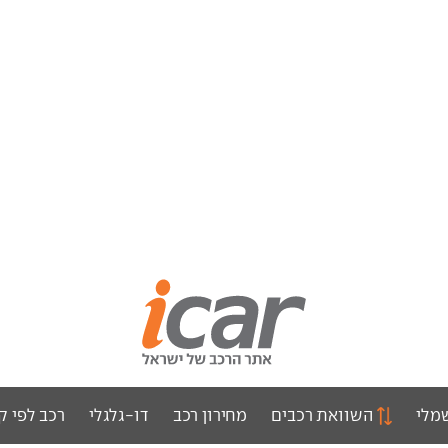
מלי
השוואת רכבים
מחירון רכב
דו-גלגלי
רכב לפי ק