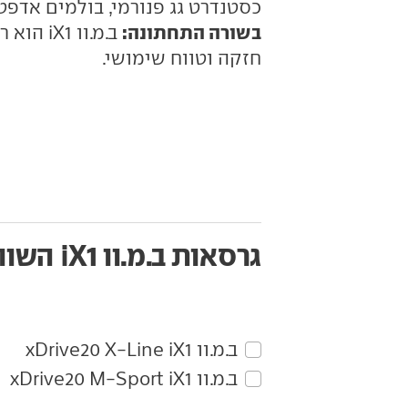
כסטנדרט גג פנורמי, בולמים אדפטיביים, חישוקי "19 ו
בשורה התחתונה:
ב.מ.וו 
חזקה וטווח שימושי.
גרסאות ב.מ.וו iX1
השוו
ב.מ.וו‏ iX1‏ xDrive20 X-Line
ב.מ.וו‏ iX1‏ xDrive20 M-Sport