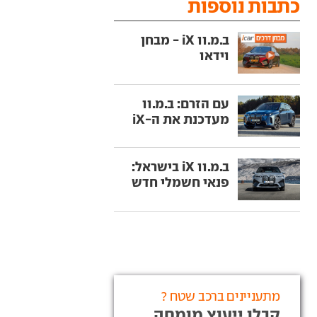
כתבות נוספות
ב.מ.וו iX - מבחן
וידאו
עם הזרם: ב.מ.וו
מעדכנת את ה-iX
ב.מ.וו iX בישראל:
פנאי חשמלי חדש
מתעניינים ברכב שטח ?
קבלו ייעוץ מומחה