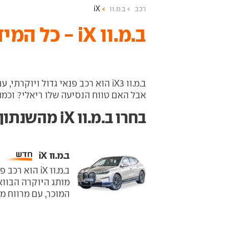
רכב
ב.מ.וו
iX
ב.מ.וו iX - כל המידע והדגמים
ב.מ.וו iX3 הוא רכב פנאי גדול ויוק
אבל האם טווח הנסיעה שלו ריאלי? וכמה עולה ב
בחרו ב.מ.וו iX מהשנתון הרצוי
ב.מ.וו iX ‏
ב.מ.וו iX הו
המוכר, עם מרווח מצ