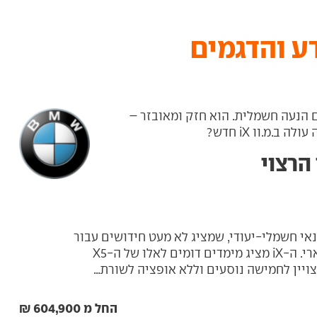
רתי, עם הנעה חשמלית. הוא חזק ומאובזר –
.מ.וו iX חדש?
א רכב פנאי חשמלי-יעודי, שמציג לא מעט חידושים עבור
מותג היוקרה הבווארי. ה-iX מציג מימדים דומים לאלו של ה-X5
ויין לחמישה נוסעים וללא אופציה לשורת...
החל מ 604,900 ₪