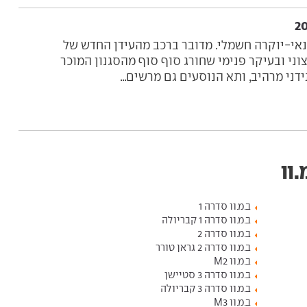
א רכב פנאי-יוקרה חשמלי. מדובר ברכב מהעידן החדש של
יצוני ובעיקר פנימי שחורג סוף סוף מהסגנון המוכר
ני מרהיב, ותא הנוסעים גם מרשים...
וו
ב.מ.וו סדרה 1
ב.מ.וו סדרה 1 קבריולה
ב.מ.וו סדרה 2
ב.מ.וו סדרה 2 גראן טורר
ב.מ.וו M2
ב.מ.וו סדרה 3 סטיישן
ב.מ.וו סדרה 3 קבריולה
ב.מ.וו M3