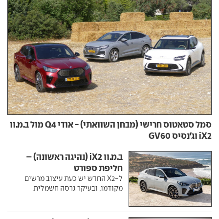
סמל סטאטוס חרישי (מבחן השוואתי) - אודי Q4 מול ב.מ.וו
iX2 וג'נסיס GV60
ב.מ.וו iX2 (נהיגה ראשונה) –
חליפת ספורט
ל-X2 החדש יש כעת עיצוב מרשים
מקודמו, ובעיקר גרסה חשמלית