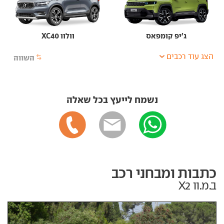
ג'יפ קומפאס
וולוו XC40
הצג עוד רכבים
השווה
נשמח לייעץ בכל שאלה
כתבות ומבחני רכב
ב.מ.וו X2