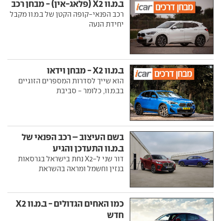
ב.מ.וו X2 (פלאג-אין) - מבחן רכב
רכב הפנאי-קופה הקטן של ב.מ.וו מקבל
יחידת הנעה
ב.מ.וו X2 - מבחן וידאו
הוא שייך לסדרות המספרים הזוגיים
בב.מ.וו, כלומר - סביבת
בשם העיצוב – רכב הפנאי של
ב.מ.וו התעדכן והגיע
דור שני ל-X2 נחת בישראל בגרסאות
בנזין וחשמל ומראה בהשראת
כמו האחים הגדולים - ב.מ.וו X2
חדש