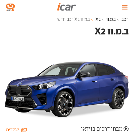
רכב
ב.מ.וו
X2
ב.מ.וו X2 רכב חדש
ב.מ.וו X2 ‏
מבחן דרכים בוידאו
לגלריה