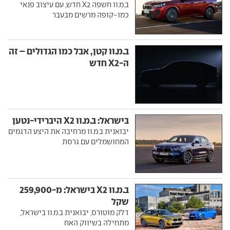
ב.מ.וו חשפה X2 חדש, עם עיצוב פנאי
כמו-קופה מרשים מבעבר
ב.מ.וו קטן, אבל כמו הגדולים – זה
ה-X2 חדש
בישראל: ב.מ.וו X2 היברידי-נטען
יבואנית ב.מ.וו מרחיבה את היצע הדגמים
המחושמלים עם גרסת
ב.מ.וו X2 בישראל: מ-259,900
שקל
דלק מוטורס, יבואנית ב.מ.וו בישראל,
מתחילה בשיווק האח