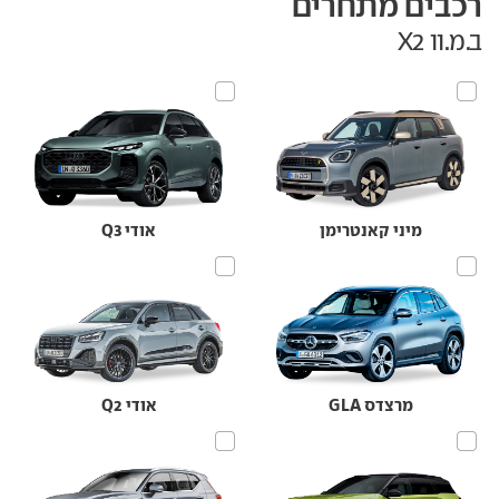
רכבים מתחרים
ב.מ.וו X2
מיני קאנטרימן
אודי Q3
מרצדס GLA
אודי Q2