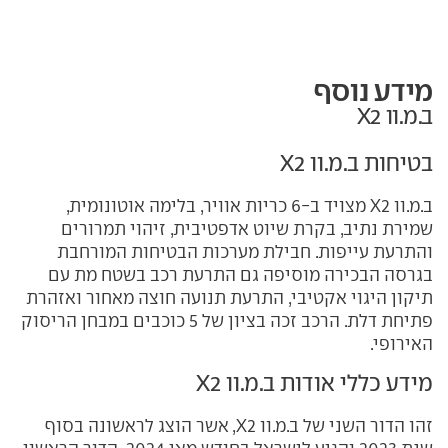
מידע נוסף
ב.מ.וו X2
בטיחות ב.מ.וו X2
ב.מ.וו X2 מצויד ב-6 כריות אוויר, בלימה אוטונומית,
שמירת נתיב, בקרת שיוט אדפטיבית, זיהוי תמרורים
והתרעת עייפות. חבילת מערכות הבטיחות המורחבת
בגרסה הבכירה מוסיפה גם התרעת רכב בשטח מת עם
תיקון היגוי אקטיבי, התרעת תנועה חוצה מאחור ואזהרת
פתיחת דלת. הרכב זכה בציון של 5 כוכבים במבחן הריסוק
האירופי.
מידע כללי אודות ב.מ.וו X2
זהו הדור השני של ב.מ.וו X2, אשר הוצג לראשונה בסוף