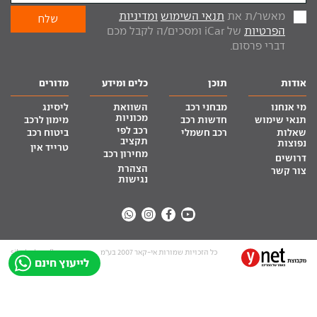
מאשר/ת את
תנאי השימוש
ומדיניות
הפרטיות
של iCar ומסכים/ה לקבל מכם
דברי פרסום.
אודות
תוכן
כלים ומידע
מדורים
מי אנחנו
מבחני רכב
השוואת
ליסינג
מכוניות
תנאי שימוש
חדשות רכב
מימון לרכב
רכב לפי
שאלות
רכב חשמלי
ביטוח רכב
תקציב
נפוצות
טרייד אין
מחירון רכב
דרושים
הצהרת
צור קשר
נגישות
כל הזכויות שמורות אי-קאר 2007 בע”מ
site by tq.soft
לייעוץ חינם