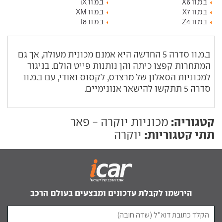
ב.מ.וו X6
ב.מ.וו iX
ב.מ.וו X7
ב.מ.וו XM
ב.מ.וו Z4
ב.מ.וו i8
ב.מ.וו סדרה 5 החדשה היא אמנם מכונית מעולה, אך גם
המתחרות קפצו כיתה והן נותנות פייט הולם. בניגוד
למכוניות הסאלון של מרצדס, לקסוס ואודי, עם ב.מ.וו
סדרה 5 תתקשו להישאר אנונימיים.
קטגוריה:
מכוניות יוקרה - פאר
תתי קטגוריות:
יוקרה
הירשמו לקבלת עדכונים ומבצעים בעולם הרכב