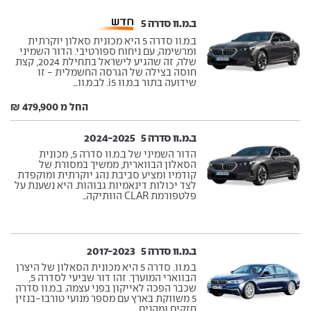
ב.מ.וו סדרה 5 ‏
ב.מ.וו סדרה 5 היא מכונית סאלון יוקרתית
ומרשימה, עם ניחוח ספורטיבי. הדור השמיני
שלה, זה שהגיע לישראל בתחילת 2024, קצת
חוסה בצילה של הגרסה החשמלית - זו
שידועה בתור ב.מ.וו i5. לב.מ.וו...
החל מ 479,900 ₪
ב.מ.וו סדרה 5 ‏ 2024-2025
הדור השמיני של ב.מ.וו סדרה 5, מכונית
הסאלון הבווארית, ממשיך במסורת של
קודמיו ומציע סביבת נהג יוקרתית ומוקפדת
לצד יכולות דינאמיות גבוהות. היא נשענת על
פלטפורמת CLAR הוותיקה...
ב.מ.וו סדרה 5 ‏ 2017-2023
ב.מ.וו. סדרה 5 היא מכונית הסאלון של היצרן
הבווארי המוערך. זהו דור שביעי לסדרה 5,
שכבר הפכה לאייקון בפני עצמה. ב.מ.וו סדרה
5 משווקת בארץ עם מספר מנועי טורבו-בנזין
חזקים ומהנים,...