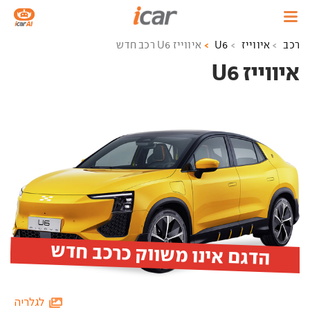
רכב
איווייז
U6
איווייז U6 רכב חדש
איווייז U6 ‏
הדגם אינו משווק כרכב חדש
לגלריה