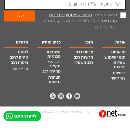
מאשר/ת את
תנאי השימוש
ומדיניות
הפרטיות
של iCar ומסכים/ה לקבל מכם
דברי פרסום.
אודות
תוכן
כלים ומידע
מדורים
מי אנחנו
מבחני רכב
השוואת
ליסינג
מכוניות
תנאי שימוש
חדשות רכב
מימון לרכב
רכב לפי
שאלות
רכב חשמלי
ביטוח רכב
תקציב
נפוצות
טרייד אין
מחירון רכב
דרושים
הצהרת
צור קשר
נגישות
כל הזכויות שמורות אי-קאר 2007 בע”מ
site by tq.soft
לייעוץ חינם