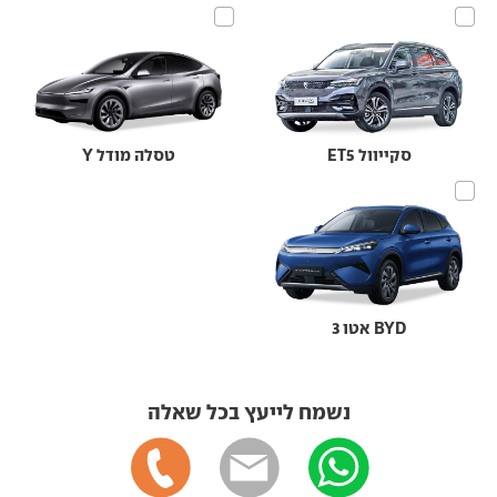
סקייוול ET5
טסלה מודל Y
BYD אטו 3
נשמח לייעץ בכל שאלה