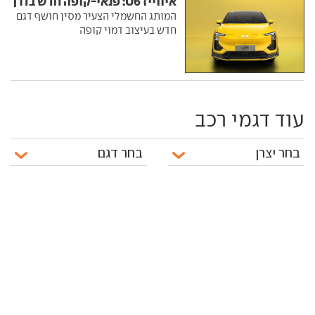
איווייז U6: פנאי-קופה חדש בדרך
המותג החשמלי הצעיר מסין חושף דגם
חדש בעיצוב דמוי קופה
עוד דגמי רכב