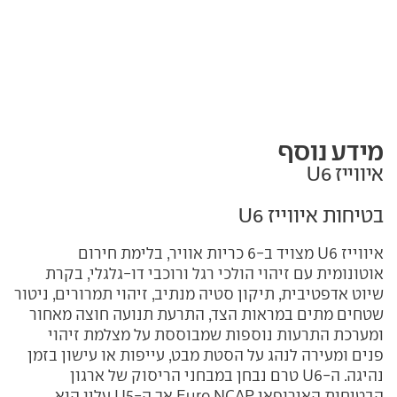
מידע נוסף
איווייז U6
בטיחות איווייז U6
איווייז U6 מצויד ב-6 כריות אוויר, בלימת חירום
אוטונומית עם זיהוי הולכי רגל ורוכבי דו-גלגלי, בקרת
שיוט אדפטיבית, תיקון סטיה מנתיב, זיהוי תמרורים, ניטור
שטחים מתים במראות הצד, התרעת תנועה חוצה מאחור
ומערכת התרעות נוספות שמבוססת על מצלמת זיהוי
פנים ומעירה לנהג על הסטת מבט, עייפות או עישון בזמן
נהיגה. ה-U6 טרם נבחן במבחני הריסוק של ארגון
הבטיחות האירופאי Euro NCAP אך ה-U5 עליו הוא