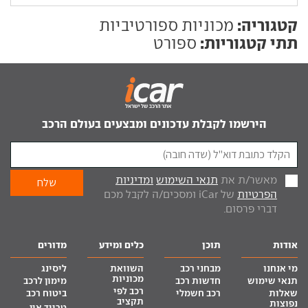
קטגוריה:
מכוניות ספורטיביות
תתי קטגוריות:
ספורט
הירשמו לקבלת עדכונים ומבצעים בעולם הרכב
מאשר/ת את
תנאי השימוש
ומדיניות
הפרטיות
של iCar ומסכים/ה לקבל מכם
דברי פרסום.
אודות
תוכן
כלים ומידע
מדורים
מי אנחנו
מבחני רכב
השוואת
ליסינג
מכוניות
תנאי שימוש
חדשות רכב
מימון לרכב
רכב לפי
שאלות
רכב חשמלי
ביטוח רכב
תקציב
נפוצות
טרייד אין